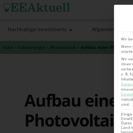
Nachhaltige Investments
Allgemein
Wir be
Wenn S
Start
»
Solarenergie
»
Photovoltaik
»
Aufbau einer Photovolta
möchte
Wir ve
ihnen 
verbes
z. B. 
Inhalt
Daten
einzuw
Aufbau einer
Einste
indivi
sind.
Photovoltaika
Einige
Einwil
Daten 
Land m
beispi