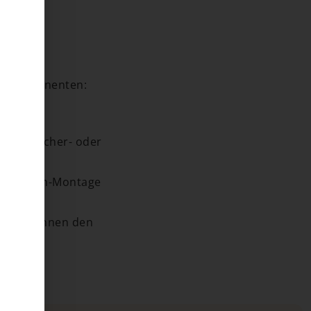
uptkomponenten:
ion) und
gf. Speicher- oder
n Aufdach-Montage
ierer können den