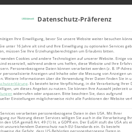
Tools & Rechner
Über Uns
Leitfad
Datenschutz-Präferenz
Bioenergie
Geothermie
Solarene
nötigen Ihre Einwilligung, bevor Sie unsere Website weiter besuchen könn
ie unter 16 Jahre alt sind und Ihre Einwilligung zu optionalen Services ge
ikanlage: Alle Komponenten einzeln erklärt
n, müssen Sie Ihre Erziehungsberechtigten um Erlaubnis bitten.
rwenden Cookies und andere Technologien auf unserer Website. Einige vo
sind essenziell, während andere uns helfen, diese Website und Ihre Erfahr
sern.
Personenbezogene Daten können verarbeitet werden (z. B. IP-Adres
für personalisierte Anzeigen und Inhalte oder die Messung von Anzeigen un
en.
Weitere Informationen über die Verwendung Ihrer Daten finden Sie in 
schutzerklärung
.
Es besteht keine Verpflichtung, in die Verarbeitung Ihrer
illigen, um dieses Angebot zu nutzen.
Sie können Ihre Auswahl jederzeit u
llungen
widerrufen oder anpassen.
Bitte beachten Sie, dass aufgrund
dueller Einstellungen möglicherweise nicht alle Funktionen der Website ve
nlage:
 Services verarbeiten personenbezogene Daten in den USA. Mit Ihrer
ligung zur Nutzung dieser Services willigen Sie auch in die Verarbeitung Ih
in den USA gemäß Art. 49 (1) lit. a GDPR ein. Der EuGH stuft die USA als e
it unzureichendem Datenschutz nach EU-Standards ein. Es besteht
elsweise die Gefahr, dass US-Behörden personenbezogene Daten in