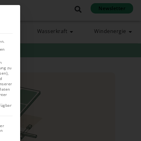
Newsletter
en
rgie
Wasserkraft
Windenergie
en.
ben
n
ung zu
sen),
d
unserer
 Daten
nter
rfügbar
rer
in