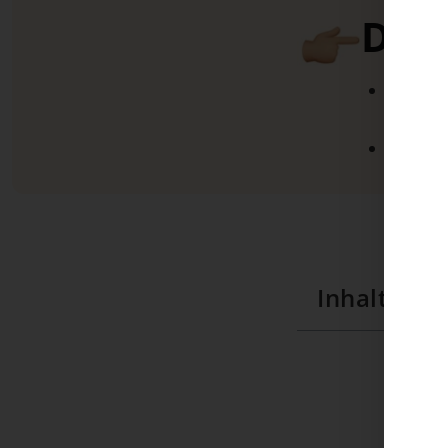
Dire
Noch k
dann ge
So lohn
Inhaltsver