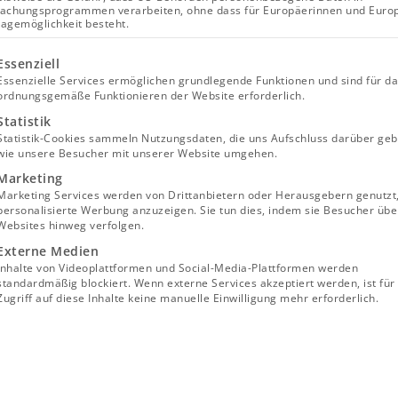
nten
achungsprogrammen verarbeiten, ohne dass für Europäerinnen und Euro
lagemöglichkeit besteht.
t
lgt eine Liste der Service-Gruppen, für die eine Einwill
Essenziell
Essenzielle Services ermöglichen grundlegende Funktionen und sind für d
ordnungsgemäße Funktionieren der Website erforderlich.
Statistik
Statistik-Cookies sammeln Nutzungsdaten, die uns Aufschluss darüber geb
wie unsere Besucher mit unserer Website umgehen.
Marketing
Marketing Services werden von Drittanbietern oder Herausgebern genutzt
personalisierte Werbung anzuzeigen. Sie tun dies, indem sie Besucher übe
Websites hinweg verfolgen.
Externe Medien
Inhalte von Videoplattformen und Social-Media-Plattformen werden
standardmäßig blockiert. Wenn externe Services akzeptiert werden, ist für
steht aus 4 Hauptkomponenten, die perfekt aufeinande
Zugriff auf diese Inhalte keine manuelle Einwilligung mehr erforderlich.
, um Sonnenlicht in nutzbaren Strom umzuwandeln. V
em Dach bis hin zum Wechselrichter erfüllt jedes Bautei
mtsystem.