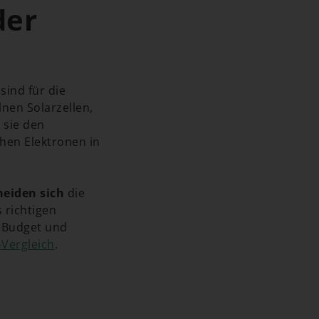
der
sind für die
lnen Solarzellen,
 sie den
chen Elektronen in
heiden sich
die
s richtigen
, Budget und
Vergleich
.