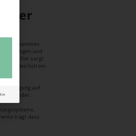
einer
uteilen zusammen.
cht einfangen und
richter
. Der sorgt
zeugte Gleichstrom
e Befestigung auf
 miteinander.
kie
chungssysteme,
nente trägt dazu