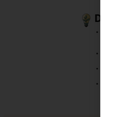
Das 
Eine Ph
Solarmo
Verkab
Zusätzl
Überwa
Das Mo
bis hin
Zusatzk
Eigenve