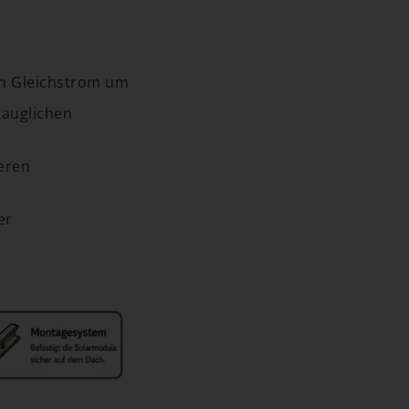
in Gleichstrom um
tauglichen
eren
er