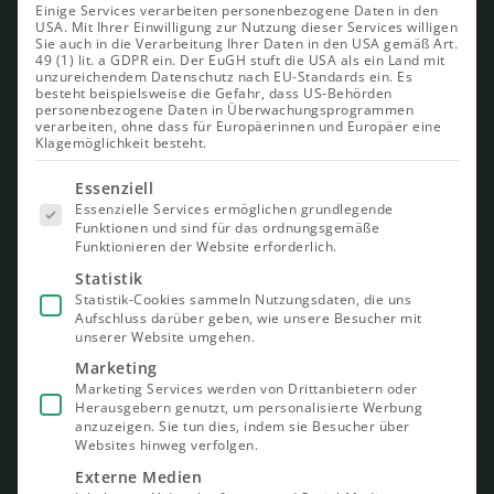
Einige Services verarbeiten personenbezogene Daten in den
USA. Mit Ihrer Einwilligung zur Nutzung dieser Services willigen
Sie auch in die Verarbeitung Ihrer Daten in den USA gemäß Art.
49 (1) lit. a GDPR ein. Der EuGH stuft die USA als ein Land mit
unzureichendem Datenschutz nach EU-Standards ein. Es
besteht beispielsweise die Gefahr, dass US-Behörden
personenbezogene Daten in Überwachungsprogrammen
verarbeiten, ohne dass für Europäerinnen und Europäer eine
Klagemöglichkeit besteht.
Es folgt
Essenziell
eine Liste
Essenzielle Services ermöglichen grundlegende
der Service-
Funktionen und sind für das ordnungsgemäße
Gruppen,
Funktionieren der Website erforderlich.
für die eine
Einwilligung
Statistik
erteilt
Statistik-Cookies sammeln Nutzungsdaten, die uns
werden
Aufschluss darüber geben, wie unsere Besucher mit
kann. Die
unserer Website umgehen.
erste
Service-
Marketing
Gruppe ist
Marketing Services werden von Drittanbietern oder
essenziell
Herausgebern genutzt, um personalisierte Werbung
und kann
nicht
anzuzeigen. Sie tun dies, indem sie Besucher über
abgewählt
Websites hinweg verfolgen.
werden.
Externe Medien