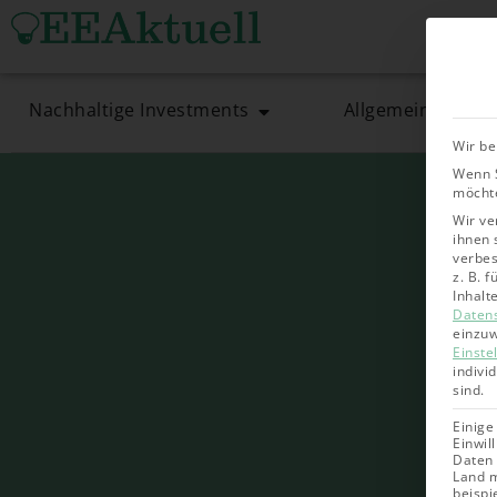
Nachhaltige Investments
Allgemein
Wir be
Wenn S
möchte
Wir ve
ihnen 
verbes
z. B. 
Inhalt
Daten
einzuw
Einste
indivi
sind.
Einige
Einwil
Daten 
Land m
beispi