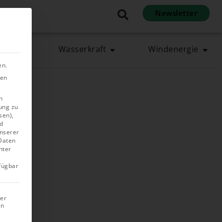
Newsletter
en
rgie
Wasserkraft
Windenergie
en.
ben
n
ung zu
sen),
d
unserer
 Daten
nter
rfügbar
rer
in