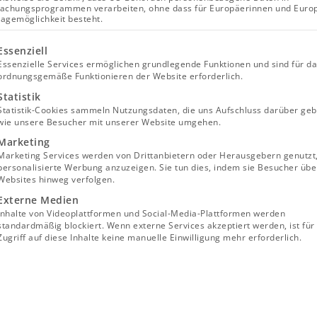
achungsprogrammen verarbeiten, ohne dass für Europäerinnen und Euro
lagemöglichkeit besteht.
lgt eine Liste der Service-Gruppen, für die eine Einwill
Essenziell
Essenzielle Services ermöglichen grundlegende Funktionen und sind für d
ordnungsgemäße Funktionieren der Website erforderlich.
Statistik
Statistik-Cookies sammeln Nutzungsdaten, die uns Aufschluss darüber geb
wie unsere Besucher mit unserer Website umgehen.
Marketing
Marketing Services werden von Drittanbietern oder Herausgebern genutzt
personalisierte Werbung anzuzeigen. Sie tun dies, indem sie Besucher übe
Websites hinweg verfolgen.
Externe Medien
Inhalte von Videoplattformen und Social-Media-Plattformen werden
standardmäßig blockiert. Wenn externe Services akzeptiert werden, ist für
Zugriff auf diese Inhalte keine manuelle Einwilligung mehr erforderlich.