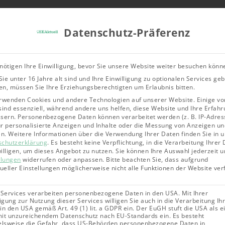
Tools & Rechner
Über Uns
Leitfad
Datenschutz-Präferenz
Bioenergie
Geothermie
Solarene
nötigen Ihre Einwilligung, bevor Sie unsere Website weiter besuchen könn
ie unter 16 Jahre alt sind und Ihre Einwilligung zu optionalen Services ge
n, müssen Sie Ihre Erziehungsberechtigten um Erlaubnis bitten.
rwenden Cookies und andere Technologien auf unserer Website. Einige vo
sind essenziell, während andere uns helfen, diese Website und Ihre Erfahr
sern.
Personenbezogene Daten können verarbeitet werden (z. B. IP-Adres
für personalisierte Anzeigen und Inhalte oder die Messung von Anzeigen un
en.
Weitere Informationen über die Verwendung Ihrer Daten finden Sie in 
schutzerklärung
.
Es besteht keine Verpflichtung, in die Verarbeitung Ihrer
illigen, um dieses Angebot zu nutzen.
Sie können Ihre Auswahl jederzeit u
llungen
widerrufen oder anpassen.
Bitte beachten Sie, dass aufgrund
dueller Einstellungen möglicherweise nicht alle Funktionen der Website ve
 Services verarbeiten personenbezogene Daten in den USA. Mit Ihrer
ligung zur Nutzung dieser Services willigen Sie auch in die Verarbeitung Ih
in den USA gemäß Art. 49 (1) lit. a GDPR ein. Der EuGH stuft die USA als e
it unzureichendem Datenschutz nach EU-Standards ein. Es besteht
elsweise die Gefahr, dass US-Behörden personenbezogene Daten in