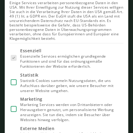
Einige Services verarbeiten personenbezogene Daten in den
USA. Mit Ihrer Einwilligung zur Nutzung dieser Services willigen
Sie auch in die Verarbeitung Ihrer Daten in den USA gemäß Art.
49 (1) lit. a GDPR ein. Der EuGH stuft die USA als ein Land mit
unzureichendem Datenschutz nach EU-Standards ein. Es
besteht beispielsweise die Gefahr, dass US-Behörden
personenbezogene Daten in Überwachungsprogrammen
verarbeiten, ohne dass für Europäerinnen und Europäer eine
Klagemöglichkeit besteht.
Es folgt
Essenziell
eine Liste
Essenzielle Services ermöglichen grundlegende
der Service-
Funktionen und sind für das ordnungsgemäße
Gruppen,
Funktionieren der Website erforderlich.
für die eine
Einwilligung
Statistik
erteilt
Statistik-Cookies sammeln Nutzungsdaten, die uns
werden
Aufschluss darüber geben, wie unsere Besucher mit
kann. Die
unserer Website umgehen.
erste
Service-
Marketing
Gruppe ist
Marketing Services werden von Drittanbietern oder
essenziell
Herausgebern genutzt, um personalisierte Werbung
und kann
nicht
anzuzeigen. Sie tun dies, indem sie Besucher über
abgewählt
Websites hinweg verfolgen.
werden.
Externe Medien