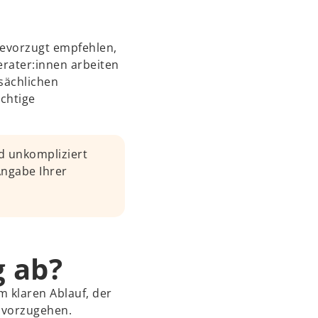
bevorzugt empfehlen,
rater:innen arbeiten
sächlichen
chtige
d unkompliziert
Angabe Ihrer
g ab?
m klaren Ablauf, der
 vorzugehen.