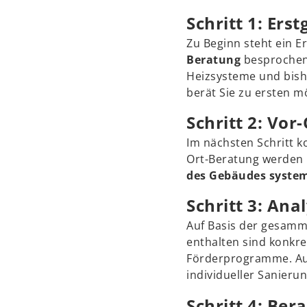
Schritt 1: Ers
Zu Beginn steht ein E
Beratung
besprochen 
Heizsysteme und bish
berät Sie zu ersten 
Schritt 2: Vo
Im nächsten Schritt k
Ort-Beratung werden
des Gebäudes system
Schritt 3: Ana
Auf Basis der gesamm
enthalten sind konkr
Förderprogramme. Auf
individueller Sanierun
Schritt 4: B