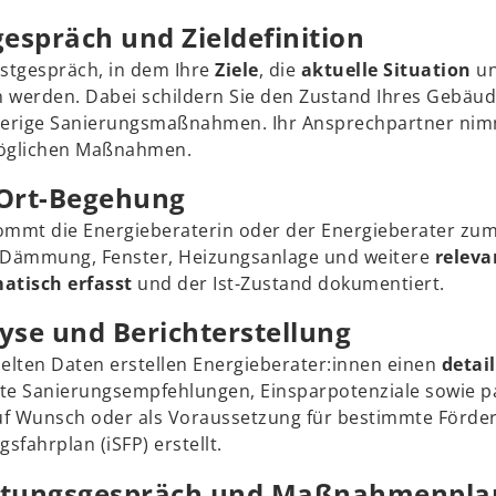
tgespräch und Zieldefinition
rstgespräch, in dem Ihre
Ziele
, die
aktuelle Situation
un
werden. Dabei schildern Sie den Zustand Ihres Gebäu
erige Sanierungsmaßnahmen. Ihr Ansprechpartner nimm
möglichen Maßnahmen.
r-Ort-Begehung
ommt die Energieberaterin oder der Energieberater zum 
 Dämmung, Fenster, Heizungsanlage und weitere
relev
atisch erfasst
und der Ist-Zustand dokumentiert.
lyse und Berichterstellung
elten Daten erstellen Energieberater:innen einen
detail
ete Sanierungsempfehlungen, Einsparpotenziale sowie 
 Wunsch oder als Voraussetzung für bestimmte Förder
gsfahrplan (iSFP) erstellt.
eratungsgespräch und Maßnahmenpl