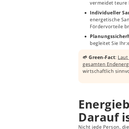
vermeidet teure
Individueller Sa
energetische San
Fördervorteile b
Planungssicher
begleitet Sie Ih
🌱 Green-Fact
:
Laut
gesamten Endenerg
wirtschaftlich sinn
Energieb
Darauf i
Nicht jede Person, di