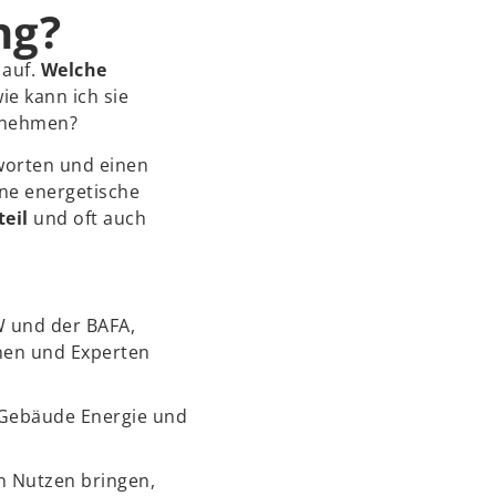
ng?
 auf.
Welche
ie kann ich sie
rnehmen?
tworten und einen
ine energetische
eil
und oft auch
 und der BAFA,
nnen und Experten
 Gebäude Energie und
n Nutzen bringen,