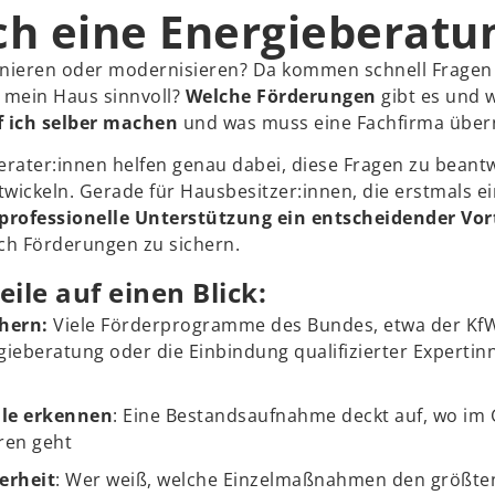
ch eine Energieberatu
sanieren oder modernisieren? Da kommen schnell Fragen
 mein Haus sinnvoll?
Welche Förderungen
gibt es und w
f ich selber machen
und was muss eine Fachfirma übe
berater:innen helfen genau dabei, diese Fragen zu bean
twickeln. Gerade für Hausbesitzer:innen, die erstmals e
professionelle Unterstützung ein entscheidender Vort
ch Förderungen zu sichern.
ile auf einen Blick:
chern:
Viele Förderprogramme des Bundes, etwa der KfW
gieberatung oder die Einbindung qualifizierter Experti
ale erkennen
: Eine Bestandsaufnahme deckt auf, wo im
ren geht
erheit
: Wer weiß, welche Einzelmaßnahmen den größte