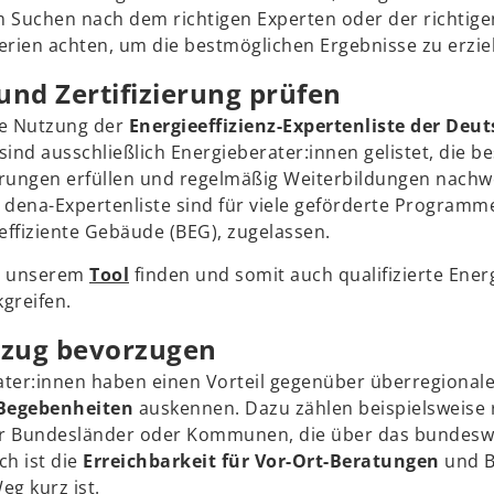
im Suchen nach dem richtigen Experten oder der richtigen
iterien achten, um die bestmöglichen Ergebnisse zu erzie
und Zertifizierung prüfen
ie Nutzung der
Energieeffizienz-Expertenliste der Deut
sind ausschließlich Energieberater:innen gelistet, die 
erungen erfüllen und regelmäßig Weiterbildungen nachw
 dena-Expertenliste sind für viele geförderte Programme
ffiziente Gebäude (BEG), zugelassen.
it unserem
Tool
finden und somit auch qualifizierte Ene
greifen.
ezug bevorzugen
ter:innen haben einen Vorteil gegenüber überregionale
 Begebenheiten
auskennen. Dazu zählen beispielsweise 
 Bundesländer oder Kommunen, die über das bundesw
ch ist die
Erreichbarkeit für Vor-Ort-Beratungen
und B
eg kurz ist.