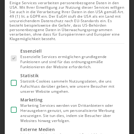
Einige Services verarbeiten personenbezogene Daten in den
USA. Mit Ihrer Einwilligung zur Nutzung dieser Services willigen
Sie auch in die Verarbeitung Ihrer Daten in den USA gemäß Art.
49 (1) lit. a GDPR ein. Der EuGH stuft die USA als ein Land mit
unzureichendem Datenschutz nach EU-Standards ein. Es
besteht beispielsweise die Gefahr, dass US-Behörden
personenbezogene Daten in Überwachungsprogrammen
verarbeiten, ohne dass für Europäerinnen und Europäer eine
Klagemöglichkeit besteht.
Es folgt
Essenziell
eine Liste
Essenzielle Services ermöglichen grundlegende
der Service-
Funktionen und sind für das ordnungsgemäße
Gruppen,
Funktionieren der Website erforderlich.
für die eine
Einwilligung
Statistik
erteilt
Statistik-Cookies sammeln Nutzungsdaten, die uns
werden
Aufschluss darüber geben, wie unsere Besucher mit
kann. Die
unserer Website umgehen.
erste
Service-
Marketing
Gruppe ist
Marketing Services werden von Drittanbietern oder
essenziell
Herausgebern genutzt, um personalisierte Werbung
und kann
nicht
anzuzeigen. Sie tun dies, indem sie Besucher über
abgewählt
Websites hinweg verfolgen.
werden.
Externe Medien