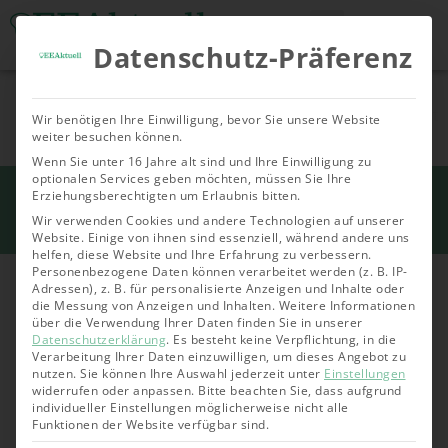
Datenschutz-Präferenz
Tools & Rechner
Über Uns
Nachhaltige
Allgemein
Bioenergie
Geoth
Wir benötigen Ihre Einwilligung, bevor Sie unsere Website
Investments
weiter besuchen können.
Wenn Sie unter 16 Jahre alt sind und Ihre Einwilligung zu
optionalen Services geben möchten, müssen Sie Ihre
Start
Erziehungsberechtigten um Erlaubnis bitten.
»
Investments
»
Tagesgeldkonto eröffnen:
Schritt für Schritt erklärt
Wir verwenden Cookies und andere Technologien auf unserer
Website. Einige von ihnen sind essenziell, während andere uns
helfen, diese Website und Ihre Erfahrung zu verbessern.
Personenbezogene Daten können verarbeitet werden (z. B. IP-
Adressen), z. B. für personalisierte Anzeigen und Inhalte oder
die Messung von Anzeigen und Inhalten.
Weitere Informationen
über die Verwendung Ihrer Daten finden Sie in unserer
Datenschutzerklärung
.
Es besteht keine Verpflichtung, in die
Verarbeitung Ihrer Daten einzuwilligen, um dieses Angebot zu
nutzen.
Sie können Ihre Auswahl jederzeit unter
Einstellungen
widerrufen oder anpassen.
Bitte beachten Sie, dass aufgrund
individueller Einstellungen möglicherweise nicht alle
Funktionen der Website verfügbar sind.