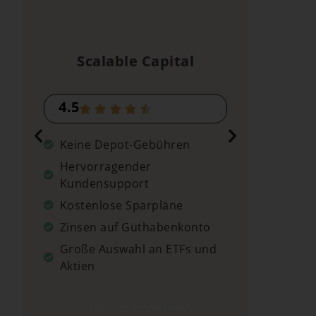
Scalable Capital
4.5
4.2
Keine Depot-Gebühren
Kein
Hervorragender
Kost
Kundensupport
Zins
Kostenlose Sparpläne
Groß
Zinsen auf Guthabenkonto
Aktie
Große Auswahl an ETFs und
Aktien
→
→ Depot erstellen*