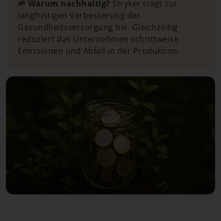
🌱 Warum nachhaltig?
Stryker trägt zur
langfristigen Verbesserung der
Gesundheitsversorgung bei. Gleichzeitig
reduziert das Unternehmen schrittweise
Emissionen und Abfall in der Produktion.