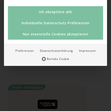
Ich akzeptiere alle
Noch kein Depot?
Individuelle Datenschutz-Präferenzen
Unsere Empfehlungen für die besten Anbieter
Nur essenzielle Cookies akzeptieren
am Markt.
Oder selber vergleichen in unserem Depot-
Präferenzen
Datenschutzerklärung
Impressum
Vergleich.
Borlabs Cookie
Depot-Vergleich
Unser Testsieger