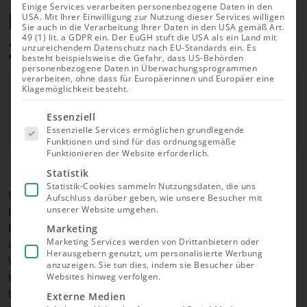
Einige Services verarbeiten personenbezogene Daten in den
besten 10 grünen Aktien für
USA. Mit Ihrer Einwilligung zur Nutzung dieser Services willigen
Sie auch in die Verarbeitung Ihrer Daten in den USA gemäß Art.
49 (1) lit. a GDPR ein. Der EuGH stuft die USA als ein Land mit
2026
unzureichendem Datenschutz nach EU-Standards ein. Es
besteht beispielsweise die Gefahr, dass US-Behörden
personenbezogene Daten in Überwachungsprogrammen
Autor
verarbeiten, ohne dass für Europäerinnen und Europäer eine
Richard Roth
Klagemöglichkeit besteht.
Geprüft von
Es folgt
Jessica Dzikonski
Essenziell
eine Liste
Essenzielle Services ermöglichen grundlegende
der Service-
Aktualisiert am 22.07.2026
Funktionen und sind für das ordnungsgemäße
Gruppen,
Funktionieren der Website erforderlich.
für die eine
Einwilligung
Statistik
erteilt
Statistik-Cookies sammeln Nutzungsdaten, die uns
werden
Nachhaltige Aktien kombinieren die klassischen
Aufschluss darüber geben, wie unsere Besucher mit
kann. Die
unserer Website umgehen.
Renditechancen des Aktienmarkts mit dem Ziel,
erste
Service-
Kapital in Unternehmen zu lenken, die ökologisch
Marketing
Gruppe ist
Marketing Services werden von Drittanbietern oder
oder gesellschaftlich Verantwortung übernehmen.
essenziell
Herausgebern genutzt, um personalisierte Werbung
und kann
Wer so investiert, unterstützt Unternehmen, die auf
nicht
anzuzeigen. Sie tun dies, indem sie Besucher über
Klimaschutz, soziale Aspekte und faire
abgewählt
Websites hinweg verfolgen.
werden.
Unternehmensführung achten, ohne dabei auf
Externe Medien