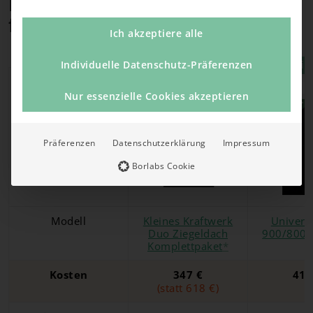
Die besten Balkonkraftwerke
für Ihr Gartenhaus 2026
Ich akzeptiere alle
EEAktuell Rabatt
Testsie
Individuelle Datenschutz-Präferenzen
Nur essenzielle Cookies akzeptieren
Präferenzen
Datenschutzerklärung
Impressum
Borlabs Cookie
Modell
Kleines Kraftwerk
Univers
Duo Ziegeldach
900/800 b
Komplettpaket
*
Kosten
347 €
416
(statt 618 €)