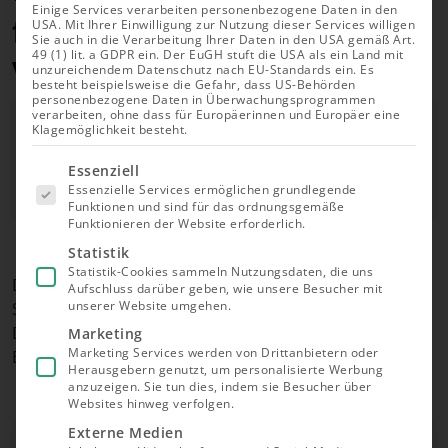
Einige Services verarbeiten personenbezogene Daten in den
für Ihr Gartenhaus: Modul-
USA. Mit Ihrer Einwilligung zur Nutzung dieser Services willigen
Sie auch in die Verarbeitung Ihrer Daten in den USA gemäß Art.
49 (1) lit. a GDPR ein. Der EuGH stuft die USA als ein Land mit
Vergleich 2026
unzureichendem Datenschutz nach EU-Standards ein. Es
besteht beispielsweise die Gefahr, dass US-Behörden
personenbezogene Daten in Überwachungsprogrammen
Autor
verarbeiten, ohne dass für Europäerinnen und Europäer eine
Richard Roth
Klagemöglichkeit besteht.
Geprüft von
Es folgt
Jessica Dzikonski
Essenziell
eine Liste
Essenzielle Services ermöglichen grundlegende
der Service-
Aktualisiert am 02.08.2026
Funktionen und sind für das ordnungsgemäße
Gruppen,
Funktionieren der Website erforderlich.
für die eine
Einwilligung
Statistik
erteilt
Statistik-Cookies sammeln Nutzungsdaten, die uns
werden
Die besten Balkonkraftwerke für Ihr Gartenhaus.
Aufschluss darüber geben, wie unsere Besucher mit
kann. Die
unserer Website umgehen.
Schon ab 339 €, Wir zeigen, welches Modell zu Ihrem
erste
Service-
Dachtyp passt und vergleichen die besten
Marketing
Gruppe ist
Marketing Services werden von Drittanbietern oder
Balkonkraftwerke und Testsieger.
essenziell
Herausgebern genutzt, um personalisierte Werbung
und kann
nicht
anzuzeigen. Sie tun dies, indem sie Besucher über
abgewählt
Websites hinweg verfolgen.
werden.
Externe Medien