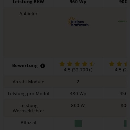
Leistung BKW
960 Wp
900
Anbieter
Bewertung
i
4,5 (32.700+)
4,5 (2.
Anzahl Module
2
2
Leistung pro Modul
480 Wp
450
Leistung
800 W
800
Wechselrichter
Bifazial