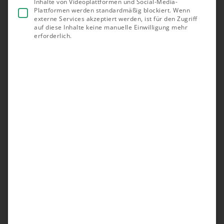
Unsere Empfehlungen
Inhalte von Videoplattformen und Social-Media-
Plattformen werden standardmäßig blockiert. Wenn
externe Services akzeptiert werden, ist für den Zugriff
Testsieger
auf diese Inhalte keine manuelle Einwilligung mehr
erforderlich.
GreenSolar*
sehr guter Allrounder
Sieger Stiftung Warentest
Variable einsetzbar
Weitere Empfehlungen
solago*
PLV-Sieger
Günstigster Preis bei höchster Leistung