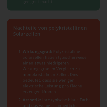
geeignet macht.
Nachteile von polykristallinen
Solarzellen
Wirkungsgrad:
Polykristalline
Solarzellen haben typischerweise
einen etwas niedrigeren
Wirkungsgrad im Vergleich zu
monokristallinen Zellen. Dies
bedeutet, dass sie weniger
elektrische Leistung pro Fläche
erzeugen können.
Ästhetik:
Ihre typische blaue Farbe
und das weniger einheitliche