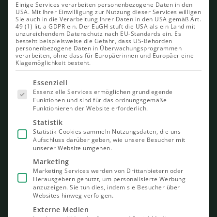
Einige Services verarbeiten personenbezogene Daten in den
USA. Mit Ihrer Einwilligung zur Nutzung dieser Services willigen
Sie auch in die Verarbeitung Ihrer Daten in den USA gemäß Art.
49 (1) lit. a GDPR ein. Der EuGH stuft die USA als ein Land mit
unzureichendem Datenschutz nach EU-Standards ein. Es
besteht beispielsweise die Gefahr, dass US-Behörden
personenbezogene Daten in Überwachungsprogrammen
verarbeiten, ohne dass für Europäerinnen und Europäer eine
Klagemöglichkeit besteht.
Es folgt
Essenziell
eine Liste
Essenzielle Services ermöglichen grundlegende
der Service-
Funktionen und sind für das ordnungsgemäße
Gruppen,
Funktionieren der Website erforderlich.
für die eine
Einwilligung
Statistik
erteilt
Statistik-Cookies sammeln Nutzungsdaten, die uns
werden
Aufschluss darüber geben, wie unsere Besucher mit
kann. Die
unserer Website umgehen.
erste
Service-
Marketing
Gruppe ist
Marketing Services werden von Drittanbietern oder
essenziell
Herausgebern genutzt, um personalisierte Werbung
und kann
nicht
anzuzeigen. Sie tun dies, indem sie Besucher über
abgewählt
Websites hinweg verfolgen.
werden.
Externe Medien