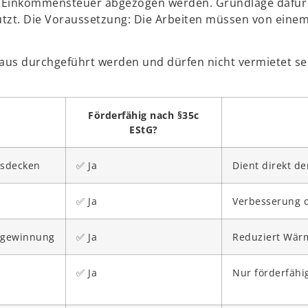
r Einkommensteuer abgezogen werden. Grundlage dafür i
zt. Die Voraussetzung: Die Arbeiten müssen von einem
s durchgeführt werden und dürfen nicht vermietet se
Förderfähig nach §35c
EStG?
sdecken
✅ Ja
Dient direkt d
✅ Ja
Verbesserung d
kgewinnung
✅ Ja
Reduziert Wärm
✅ Ja
Nur förderfähi