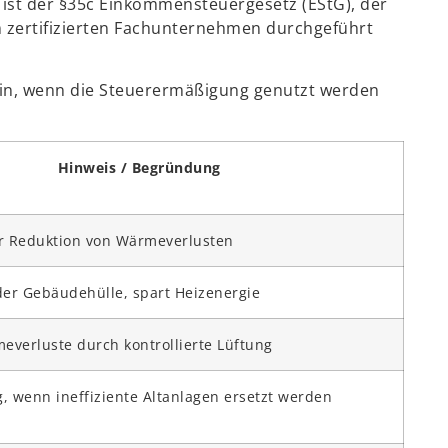
st der §35c Einkommensteuergesetz (EStG), der
 zertifizierten Fachunternehmen durchgeführt
in, wenn die Steuerermäßigung genutzt werden
Hinweis / Begründung
er Reduktion von Wärmeverlusten
er Gebäudehülle, spart Heizenergie
everluste durch kontrollierte Lüftung
g, wenn ineffiziente Altanlagen ersetzt werden