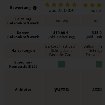
Bewertung
i
aus 25.000+
aus 23
Leistung
900 Wp
1000 
Balkonkraftwerk
Kosten
419,00 €
335,00
Balkonkraftwerk
(inkl. Halterung)
(inkl. Halt
Balkon, Flachdach,
Balkon, Flac
Halterungen
Schrägdach,
Schrägda
Fassade, Zaun
Fassade, G
Speicher-
Kompatibilität
Anbieter