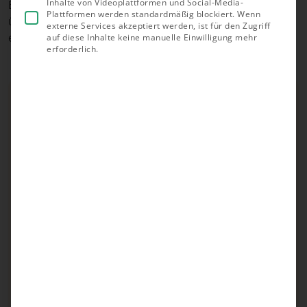
Inhalte von Videoplattformen und Social-Media-
Balkonkraftwerk im Gesamtpaket am meisten
Plattformen werden standardmäßig blockiert. Wenn
überzeugt und warum unser Testsieger besonders
externe Services akzeptiert werden, ist für den Zugriff
empfehlenswert ist.
auf diese Inhalte keine manuelle Einwilligung mehr
erforderlich.
Unsere Empfehlungen
Unser Testsieger
yuma*
Top bewertet aus 25.000+
Sehr gutes PLV
Erstklassiger Kundensupport
Weitere Empfehlungen