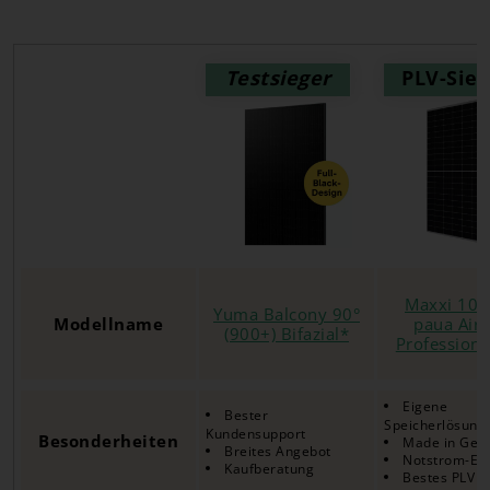
Testsieger
PLV-Sieg
Maxxi 10
Yuma Balcony 90°
Modellname
paua Air
(900+) Bifazial*
Professiona
Eigene
Bester
Speicherlösung
Kundensupport
Besonderheiten
Made in Ger
Breites Angebot
Notstrom-Er
Kaufberatung
Bestes PLV