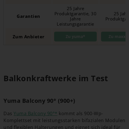
25 Jahre
Produktgarantie, 30
25 Jahr
Garantien
Jahre
Produktgar
Leistungsgarantie
Zum Anbieter
Zu yuma*
Zu maxxi
Balkonkraftwerke im Test
Yuma Balcony 90° (900+)
Das
Yuma Balcony 90°*
kommt als 900-Wp-
Komplettset mit leistungsstarken bifazialen Modulen
und flexiblen Halterungen und eignet sich ideal für