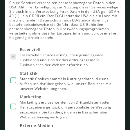
Einige Services verarbeiten personenbezogene Daten in den
USA. Mit Ihrer Einwilligung zur Nutzung dieser Services willigen
Sie auch in die Verarbeitung Ihrer Daten in den USA gemäß Art.
49 (1) lit. a GDPR ein. Der EuGH stuft die USA als ein Land mit
unzureichendem Datenschutz nach EU-Standards ein. Es
besteht beispielsweise die Gefahr, dass US-Behörden
personenbezogene Daten in Überwachungsprogrammen
verarbeiten, ohne dass für Europäerinnen und Europäer eine
Klagemöglichkeit besteht.
Es folgt
Essenziell
eine Liste
Essenzielle Services ermöglichen grundlegende
der Service-
Funktionen und sind für das ordnungsgemäße
Gruppen,
Funktionieren der Website erforderlich.
für die eine
Einwilligung
Statistik
erteilt
Statistik-Cookies sammeln Nutzungsdaten, die uns
werden
Aufschluss darüber geben, wie unsere Besucher mit
kann. Die
unserer Website umgehen.
erste
Service-
Marketing
Gruppe ist
Marketing Services werden von Drittanbietern oder
essenziell
Herausgebern genutzt, um personalisierte Werbung
und kann
nicht
anzuzeigen. Sie tun dies, indem sie Besucher über
abgewählt
Websites hinweg verfolgen.
werden.
Externe Medien