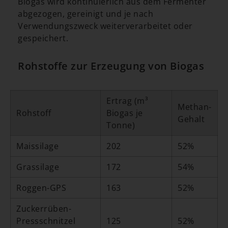
Biogas wird kontinuierlich aus dem Fermenter
abgezogen, gereinigt und je nach
Verwendungszweck weiterverarbeitet oder
gespeichert.
Rohstoffe zur Erzeugung von Biogas
Ertrag (m³
Methan-
Rohstoff
Biogas je
Gehalt
Tonne)
Maissilage
202
52%
Grassilage
172
54%
Roggen-GPS
163
52%
Zuckerrüben-
Pressschnitzel
125
52%