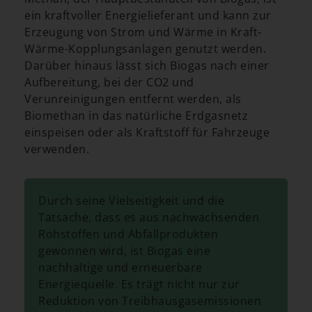
ein kraftvoller Energielieferant und kann zur
Erzeugung von Strom und Wärme in Kraft-
Wärme-Kopplungsanlagen genutzt werden.
Darüber hinaus lässt sich Biogas nach einer
Aufbereitung, bei der CO2 und
Verunreinigungen entfernt werden, als
Biomethan in das natürliche Erdgasnetz
einspeisen oder als Kraftstoff für Fahrzeuge
verwenden.
Durch seine Vielseitigkeit und die
Tatsache, dass es aus nachwachsenden
Rohstoffen und Abfallprodukten
gewonnen wird, ist Biogas eine
nachhaltige und erneuerbare
Energiequelle. Es trägt nicht nur zur
Reduktion von Treibhausgasemissionen