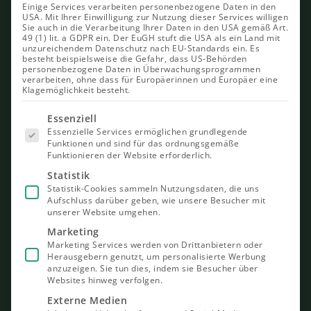
Einige Services verarbeiten personenbezogene Daten in den
USA. Mit Ihrer Einwilligung zur Nutzung dieser Services willigen
Sie auch in die Verarbeitung Ihrer Daten in den USA gemäß Art.
49 (1) lit. a GDPR ein. Der EuGH stuft die USA als ein Land mit
unzureichendem Datenschutz nach EU-Standards ein. Es
besteht beispielsweise die Gefahr, dass US-Behörden
personenbezogene Daten in Überwachungsprogrammen
verarbeiten, ohne dass für Europäerinnen und Europäer eine
Klagemöglichkeit besteht.
Es folgt
Essenziell
eine Liste
Essenzielle Services ermöglichen grundlegende
der Service-
Funktionen und sind für das ordnungsgemäße
Gruppen,
Funktionieren der Website erforderlich.
für die eine
Einwilligung
Statistik
erteilt
Statistik-Cookies sammeln Nutzungsdaten, die uns
werden
Aufschluss darüber geben, wie unsere Besucher mit
kann. Die
unserer Website umgehen.
erste
Service-
Marketing
Gruppe ist
Marketing Services werden von Drittanbietern oder
essenziell
Herausgebern genutzt, um personalisierte Werbung
und kann
nicht
anzuzeigen. Sie tun dies, indem sie Besucher über
abgewählt
Websites hinweg verfolgen.
werden.
Externe Medien