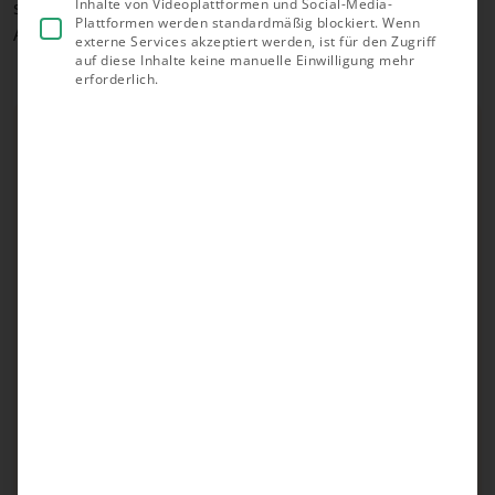
Inhalte von Videoplattformen und Social-Media-
sollten Sie darauf achten, dass die Anlage zu Ihren
Plattformen werden standardmäßig blockiert. Wenn
Anforderungen passt.
externe Services akzeptiert werden, ist für den Zugriff
auf diese Inhalte keine manuelle Einwilligung mehr
erforderlich.
Unsere Empfehlungen
Testsieger
Trina Vertex S+ 10kWp - Huawei-Set*
Top-Komponenten
Notstromfähig
Um Wallbox und Wärmepumpe erweiterbar
Weitere Empfehlungen