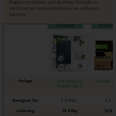
Region entdecken und direkten Kontakt zu
zertifizierten Solar-Installateuren aufbauen
können.
Testsieger
PLV-Sieg
Anlage
Trina Vertex S+
JA Solar 
Huawei-Set *
Geeignet für
3-5 Pers.
3-5 P
Leistung
10 kWp
10,8 