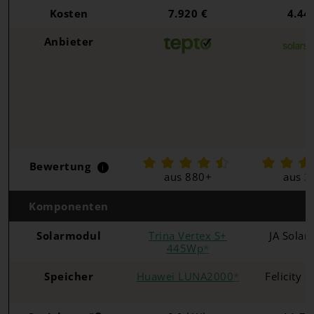
Kosten
7.920 €
4.44
Anbieter
Bewertung
i
aus 880+
aus 3
Komponenten
Solarmodul
Trina Vertex S+
JA Solar
445Wp
*
Speicher
Huawei LUNA2000
*
Felicity 