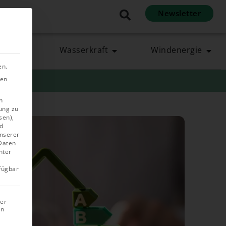
Newsletter
en
rgie
Wasserkraft
Windenergie
en.
ben
n
ung zu
sen),
d
unserer
 Daten
nter
rfügbar
rer
in