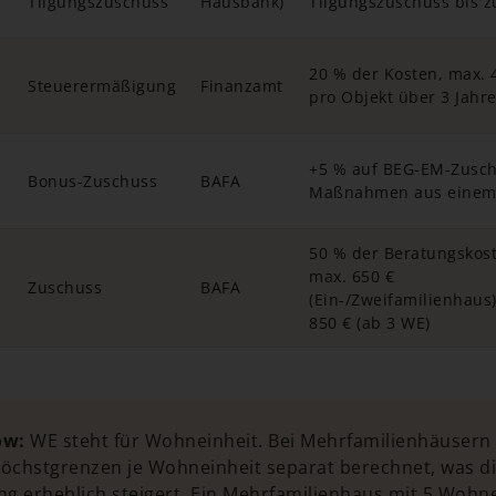
Tilgungszuschuss
Hausbank)
Tilgungszuschuss bis z
20 % der Kosten, max. 
Steuerermäßigung
Finanzamt
pro Objekt über 3 Jahr
+5 % auf BEG-EM-Zusch
Bonus-Zuschuss
BAFA
Maßnahmen aus einem
50 % der Beratungskos
max. 650 €
Zuschuss
BAFA
(Ein-/Zweifamilienhaus
850 € (ab 3 WE)
ow:
WE steht für Wohneinheit. Bei Mehrfamilienhäusern
Höchstgrenzen je Wohneinheit separat berechnet, was d
g erheblich steigert. Ein Mehrfamilienhaus mit 5 Wohn