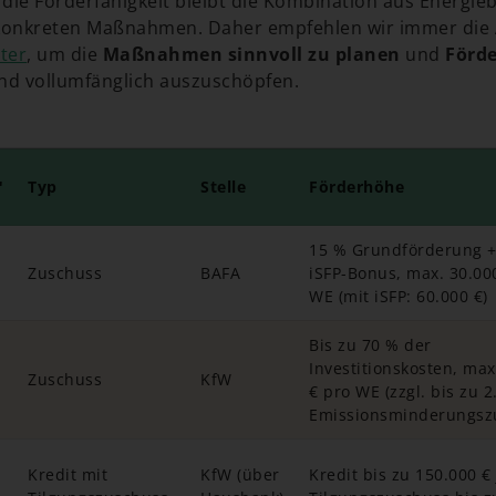
die Förderfähigkeit bleibt die Kombination aus Energie
konkreten Maßnahmen. Daher empfehlen wir immer die 
ter
, um die
Maßnahmen sinnvoll zu planen
und
Förd
d vollumfänglich auszuschöpfen.
"
Typ
Stelle
Förderhöhe
15 % Grundförderung +
Zuschuss
BAFA
iSFP-Bonus, max. 30.00
WE (mit iSFP: 60.000 €)
Bis zu 70 % der
Investitionskosten, max
Zuschuss
KfW
€ pro WE (zzgl. bis zu 2
Emissionsminderungsz
Kredit mit
KfW (über
Kredit bis zu 150.000 €