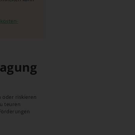
kosten-
ragung
 oder riskieren
zu teuren
 Förderungen