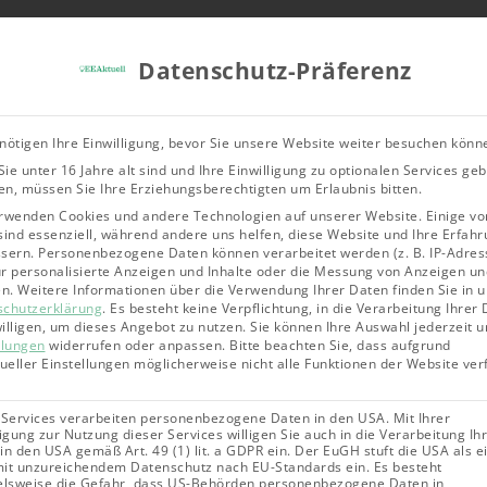
Tools & Rechner
Über Uns
Leitfad
Datenschutz-Präferenz
Bioenergie
Geothermie
Solarene
nötigen Ihre Einwilligung, bevor Sie unsere Website weiter besuchen könn
ie unter 16 Jahre alt sind und Ihre Einwilligung zu optionalen Services ge
 energetische Sanierung 2026: Alle Zuschüsse im Überblick
n, müssen Sie Ihre Erziehungsberechtigten um Erlaubnis bitten.
rwenden Cookies und andere Technologien auf unserer Website. Einige vo
sind essenziell, während andere uns helfen, diese Website und Ihre Erfahr
sern.
Personenbezogene Daten können verarbeitet werden (z. B. IP-Adres
für personalisierte Anzeigen und Inhalte oder die Messung von Anzeigen un
en.
Weitere Informationen über die Verwendung Ihrer Daten finden Sie in 
 die
schutzerklärung
.
Es besteht keine Verpflichtung, in die Verarbeitung Ihrer
illigen, um dieses Angebot zu nutzen.
Sie können Ihre Auswahl jederzeit u
llungen
widerrufen oder anpassen.
Bitte beachten Sie, dass aufgrund
dueller Einstellungen möglicherweise nicht alle Funktionen der Website ve
 Services verarbeiten personenbezogene Daten in den USA. Mit Ihrer
ligung zur Nutzung dieser Services willigen Sie auch in die Verarbeitung Ih
: Alle
in den USA gemäß Art. 49 (1) lit. a GDPR ein. Der EuGH stuft die USA als e
it unzureichendem Datenschutz nach EU-Standards ein. Es besteht
elsweise die Gefahr, dass US-Behörden personenbezogene Daten in