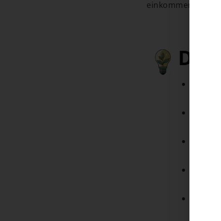
einkommensabhäng
Das 
Förder
Tragen.
Geförd
Komple
Anträg
Anspru
Förder
Sanier
Neu 20
Antrags