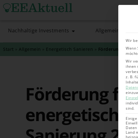
Nachhaltige Investments
Allgemein
Wir be
Wenn S
Start
»
Allgemein
»
Energetisch Sanieren
»
Förderung für die
möchte
Wir ve
ihnen 
verbes
z. B. 
Inhalt
Förderung für
Daten
einzuw
Einste
indivi
energetische
sind.
Einige
Einwil
Sanierung 2026
Daten 
Land m
beispi