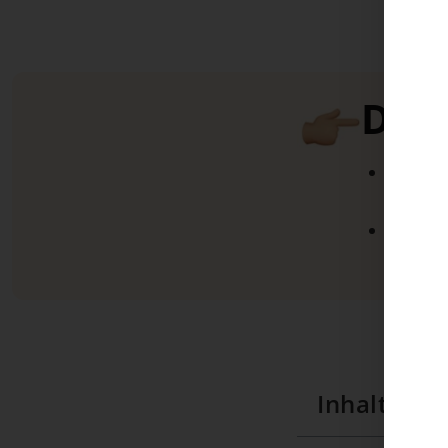
Dire
Für jed
finden
Lohnt s
Sanier
Inhaltsver