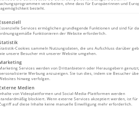
achungsprogrammen verarbeiten, ohne dass für Europäerinnen und Euro
lagemöglichkeit besteht.
lgt eine Liste der Service-Gruppen, für die eine Einwill
Essenziell
Essenzielle Services ermöglichen grundlegende Funktionen und sind für d
ordnungsgemäße Funktionieren der Website erforderlich.
Statistik
Statistik-Cookies sammeln Nutzungsdaten, die uns Aufschluss darüber geb
wie unsere Besucher mit unserer Website umgehen.
Marketing
Marketing Services werden von Drittanbietern oder Herausgebern genutzt
personalisierte Werbung anzuzeigen. Sie tun dies, indem sie Besucher übe
Websites hinweg verfolgen.
Externe Medien
Inhalte von Videoplattformen und Social-Media-Plattformen werden
standardmäßig blockiert. Wenn externe Services akzeptiert werden, ist für
 Sanierungskosten übernimmt der Staat, wenn Sie die ri
Zugriff auf diese Inhalte keine manuelle Einwilligung mehr erforderlich.
räge korrekt stellen. Unsere Tipps für Eigentümer:inne
ine energetische Sanierung planen oder bereits eingel
und Wohnungseigentümergemeinschaften (WEG) können 
s nutzen, allerdings mit einigen Einschränkungen bei