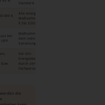
u 45 %
Standard
Alle energetischen
40.000 €
Maßnahmen gemäß
e
§ 35c EStG
Maßnahmen aus
uss bei
dem individuellen
 iSFP
Sanierungsfahrplan
ten,
Vor-Ort-
Energieberatung
) bzw.
durch zertifizierte
Fachpersonen
 werden die
ie
einheiten kann