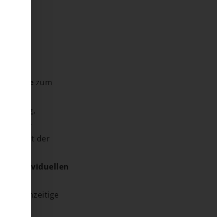
e Anreize
zum
beratung,
nergien.
t verfällt der
nem
individuellen
zt. Frühzeitige