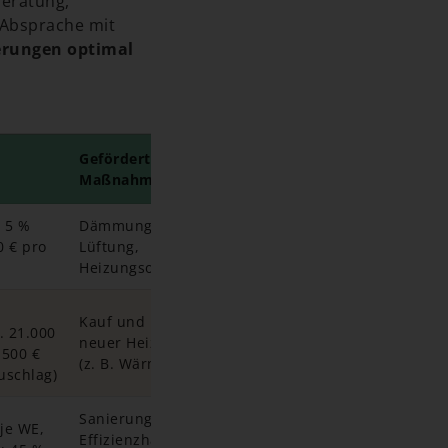
beratung,
Absprache mit
erungen optimal
Geförderte
Maßnahmen
 5 %
Dämmung, Fenster,
0 € pro
Lüftung,
Heizungsoptimierung
Kauf und Einbau
. 21.000
neuer Heizsysteme
.500 €
(z. B. Wärmepumpe)
uschlag)
Sanierung zum
 je WE,
Effizienzhaus-