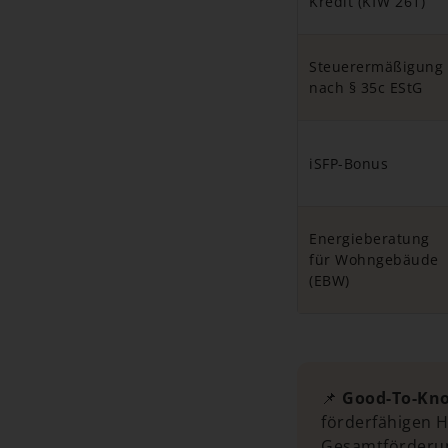
Kredit (KfW 261)
Steuerermäßigung
nach § 35c EStG
iSFP-Bonus
Energieberatung
für Wohngebäude
(EBW)
📌
Good-To-Kn
förderfähigen 
Gesamtförderun