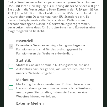
Einige Services verarbeiten personenbezogene Daten in den
USA. Mit Ihrer Einwilligung zur Nutzung dieser Services willigen
Sie auch in die Verarbeitung Ihrer Daten in den USA gemäß Art.
49 (1) lit. a GDPR ein. Der EuGH stuft die USA als ein Land mit
unzureichendem Datenschutz nach EU-Standards ein. Es
besteht beispielsweise die Gefahr, dass US-Behörden
personenbezogene Daten in Überwachungsprogrammen
verarbeiten, ohne dass für Europäerinnen und Europäer eine
Klagemöglichkeit besteht.
Es folgt
Essenziell
eine Liste
Essenzielle Services ermöglichen grundlegende
der Service-
Funktionen und sind für das ordnungsgemäße
Gruppen,
Funktionieren der Website erforderlich.
für die eine
Einwilligung
Statistik
erteilt
Statistik-Cookies sammeln Nutzungsdaten, die uns
werden
Aufschluss darüber geben, wie unsere Besucher mit
kann. Die
unserer Website umgehen.
erste
Service-
Marketing
Gruppe ist
Marketing Services werden von Drittanbietern oder
essenziell
Herausgebern genutzt, um personalisierte Werbung
und kann
nicht
anzuzeigen. Sie tun dies, indem sie Besucher über
abgewählt
Websites hinweg verfolgen.
werden.
Externe Medien