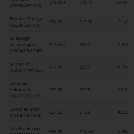
€198.80
€21.15
+39.6%
(US3364331070)
Enphase Energy
€94.91
€12.60
-21.49%
(US29355A1079)
SolarEdge
Technologies
€155.54
€9.87
-5.53%
(US83417M1045)
Sunrun Inc.
€14.98
€3.35
-7.6%
(US86771W1053)
JinkoSolar
Holding Co
€22.58
€2.35
-23.77%
(US47759T1007)
Canadian Solar
€27.55
€1.69
-12.5%
(CA1366351098)
NextEra Energy
€65.90
€104.62
-4.5%