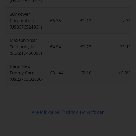
(US65339F1012)
SunPower
Corporation
€6.36
€1.13
-17.3%
(US8676524064)
Maxeon Solar
Technologies
€4.94
€0.27
-29.19%
(SGXZ19450089)
Daqo New
Energy Corp.
€31.44
€2.16
+6.8%
(US23703Q2030)
Alle Märkte bei TradingView verfolgen