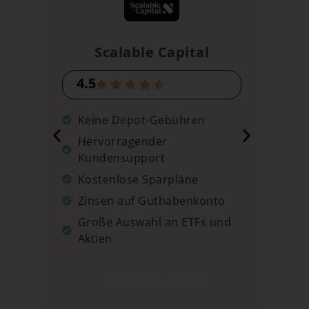
Scalable Capital
4.5
4
Keine Depot-Gebühren
K
Hervorragender
K
Kundensupport
Z
Kostenlose Sparpläne
G
Zinsen auf Guthabenkonto
A
Große Auswahl an ETFs und
Aktien
→ Depot erstellen*