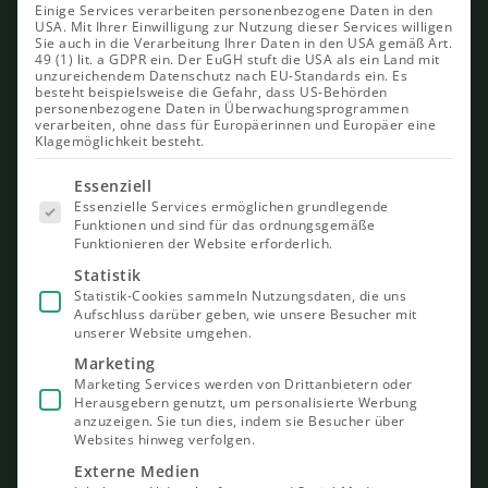
Einige Services verarbeiten personenbezogene Daten in den
USA. Mit Ihrer Einwilligung zur Nutzung dieser Services willigen
Sie auch in die Verarbeitung Ihrer Daten in den USA gemäß Art.
49 (1) lit. a GDPR ein. Der EuGH stuft die USA als ein Land mit
unzureichendem Datenschutz nach EU-Standards ein. Es
besteht beispielsweise die Gefahr, dass US-Behörden
personenbezogene Daten in Überwachungsprogrammen
verarbeiten, ohne dass für Europäerinnen und Europäer eine
Klagemöglichkeit besteht.
Es folgt
Essenziell
eine Liste
Essenzielle Services ermöglichen grundlegende
der Service-
Funktionen und sind für das ordnungsgemäße
Gruppen,
Funktionieren der Website erforderlich.
für die eine
Einwilligung
Statistik
erteilt
Statistik-Cookies sammeln Nutzungsdaten, die uns
werden
Aufschluss darüber geben, wie unsere Besucher mit
kann. Die
unserer Website umgehen.
erste
Service-
Marketing
Gruppe ist
Marketing Services werden von Drittanbietern oder
essenziell
Herausgebern genutzt, um personalisierte Werbung
und kann
nicht
anzuzeigen. Sie tun dies, indem sie Besucher über
abgewählt
Websites hinweg verfolgen.
werden.
Externe Medien