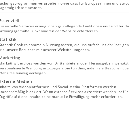
achungsprogrammen verarbeiten, ohne dass für Europäerinnen und Euro
lagemöglichkeit besteht.
lgt eine Liste der Service-Gruppen, für die eine Einwill
Essenziell
Essenzielle Services ermöglichen grundlegende Funktionen und sind für d
ordnungsgemäße Funktionieren der Website erforderlich.
Statistik
Statistik-Cookies sammeln Nutzungsdaten, die uns Aufschluss darüber geb
wie unsere Besucher mit unserer Website umgehen.
Marketing
Marketing Services werden von Drittanbietern oder Herausgebern genutzt
personalisierte Werbung anzuzeigen. Sie tun dies, indem sie Besucher übe
Websites hinweg verfolgen.
Externe Medien
Inhalte von Videoplattformen und Social-Media-Plattformen werden
standardmäßig blockiert. Wenn externe Services akzeptiert werden, ist für
Zugriff auf diese Inhalte keine manuelle Einwilligung mehr erforderlich.