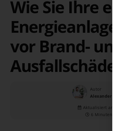
Wie Sie Ihre er
Energieanlage 
vor Brand- und
Ausfallschäden
Autor
Alexander Barth
Aktualisiert am 26.02.
6 Minuten Lesezeit