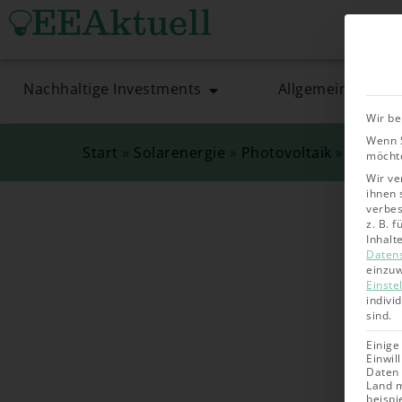
Nachhaltige Investments
Allgemein
Wir be
Wenn S
Start
»
Solarenergie
»
Photovoltaik
»
Wie Sie
möchte
Wir ve
ihnen 
verbes
z. B. 
Inhalt
Daten
einzuw
Einste
indivi
sind.
Einige
Einwil
Daten 
Land m
beispi