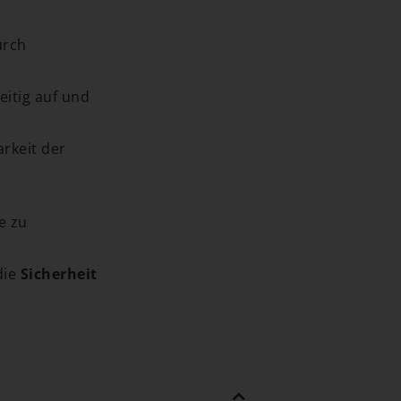
urch
itig auf und
arkeit der
e zu
die
Sicherheit