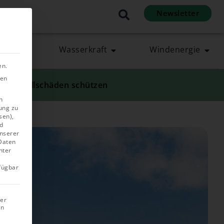
Newsletter
en
rgie
Wasserkraft
Windenergie
en.
ben
nd Ausfallschäden schützen
n
ung zu
sen),
d
unserer
 Daten
nter
rfügbar
rer
in