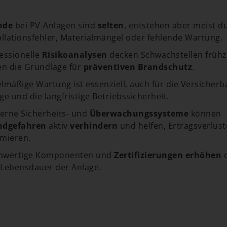
nde
bei PV-Anlagen sind
selten
, entstehen aber meist d
allationsfehler, Materialmängel oder fehlende Wartung.
essionelle
Risikoanalysen
decken Schwachstellen frühze
en die Grundlage für
präventiven Brandschutz
.
lmäßige Wartung ist essenziell, auch für die Versicherb
ge und die langfristige Betriebssicherheit.
rne Sicherheits- und
Überwachungssysteme
können
ndgefahren
aktiv
verhindern
und helfen, Ertragsverlust
mieren.
hwertige Komponenten und
Zertifizierungen
erhöhen
Lebensdauer der Anlage.