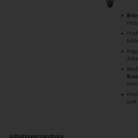
Brä
Inst
Prof
bild
Rege
Anla
Mode
Bra
mini
Hoc
und 
Inhaltsverzeichnis