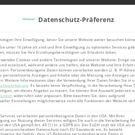
Tools & Rechner
Über Uns
Leitfad
Datenschutz-Präferenz
Bioenergie
Geothermie
Solarene
nötigen Ihre Einwilligung, bevor Sie unsere Website weiter besuchen könn
ie unter 16 Jahre alt sind und Ihre Einwilligung zu optionalen Services ge
 Ihre erneuerbare Energieanlage wirksam vor Brand- u
n, müssen Sie Ihre Erziehungsberechtigten um Erlaubnis bitten.
rwenden Cookies und andere Technologien auf unserer Website. Einige vo
sind essenziell, während andere uns helfen, diese Website und Ihre Erfahr
sern.
Personenbezogene Daten können verarbeitet werden (z. B. IP-Adres
für personalisierte Anzeigen und Inhalte oder die Messung von Anzeigen un
en.
Weitere Informationen über die Verwendung Ihrer Daten finden Sie in 
schutzerklärung
.
Es besteht keine Verpflichtung, in die Verarbeitung Ihrer
illigen, um dieses Angebot zu nutzen.
Sie können Ihre Auswahl jederzeit u
llungen
widerrufen oder anpassen.
Bitte beachten Sie, dass aufgrund
dueller Einstellungen möglicherweise nicht alle Funktionen der Website ve
 Services verarbeiten personenbezogene Daten in den USA. Mit Ihrer
ligung zur Nutzung dieser Services willigen Sie auch in die Verarbeitung Ih
in den USA gemäß Art. 49 (1) lit. a GDPR ein. Der EuGH stuft die USA als e
it unzureichendem Datenschutz nach EU-Standards ein. Es besteht
elsweise die Gefahr, dass US-Behörden personenbezogene Daten in