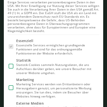
Einige Services verarbeiten personenbezogene Daten in den
USA. Mit Ihrer Einwilligung zur Nutzung dieser Services willigen
Sie auch in die Verarbeitung Ihrer Daten in den USA gemäß Art.
49 (1) lit. a GDPR ein. Der EuGH stuft die USA als ein Land mit
unzureichendem Datenschutz nach EU-Standards ein. Es
besteht beispielsweise die Gefahr, dass US-Behörden
personenbezogene Daten in Überwachungsprogrammen
verarbeiten, ohne dass für Europäerinnen und Europäer eine
Klagemöglichkeit besteht.
Es folgt
Essenziell
eine Liste
Essenzielle Services ermöglichen grundlegende
der Service-
Funktionen und sind für das ordnungsgemäße
Gruppen,
Funktionieren der Website erforderlich.
für die eine
Einwilligung
Statistik
erteilt
Statistik-Cookies sammeln Nutzungsdaten, die uns
werden
Aufschluss darüber geben, wie unsere Besucher mit
kann. Die
unserer Website umgehen.
erste
Service-
Marketing
Gruppe ist
Marketing Services werden von Drittanbietern oder
essenziell
Herausgebern genutzt, um personalisierte Werbung
und kann
nicht
anzuzeigen. Sie tun dies, indem sie Besucher über
abgewählt
Websites hinweg verfolgen.
werden.
Externe Medien