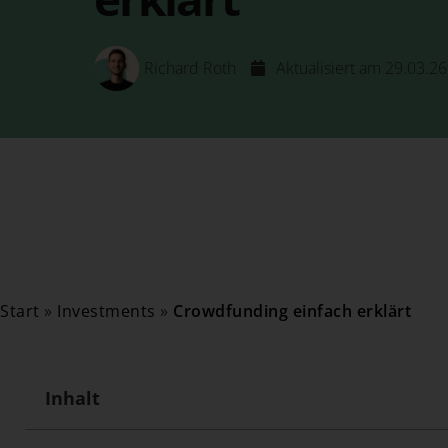
Richard Roth
Aktualisiert am 29.03.26
Start
»
Investments
»
Crowdfunding einfach erklärt
Inhalt