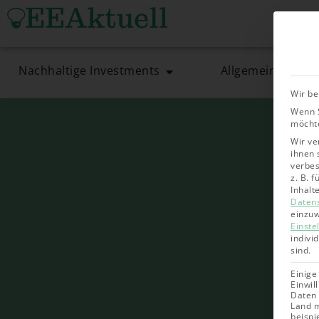
Nachhaltige Investments
Allgemein
Wir be
Wenn S
möchte
Wir ve
ihnen 
verbes
z. B. 
Inhalt
Daten
einzuw
Einste
indivi
sind.
Einige
Einwil
Daten 
Land m
beispi