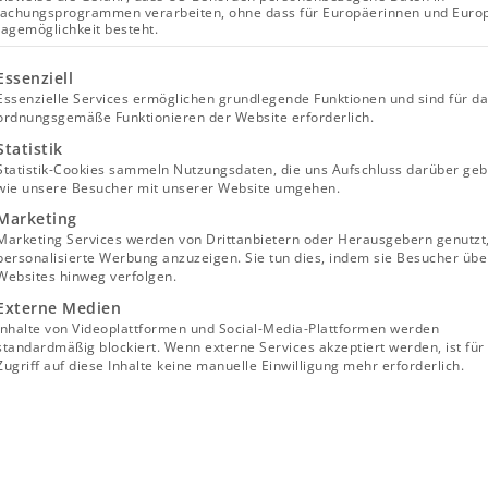
achungsprogrammen verarbeiten, ohne dass für Europäerinnen und Euro
lagemöglichkeit besteht.
lgt eine Liste der Service-Gruppen, für die eine Einwill
Essenziell
Essenzielle Services ermöglichen grundlegende Funktionen und sind für d
ordnungsgemäße Funktionieren der Website erforderlich.
Statistik
Statistik-Cookies sammeln Nutzungsdaten, die uns Aufschluss darüber geb
wie unsere Besucher mit unserer Website umgehen.
Marketing
Marketing Services werden von Drittanbietern oder Herausgebern genutzt
personalisierte Werbung anzuzeigen. Sie tun dies, indem sie Besucher übe
Websites hinweg verfolgen.
Externe Medien
Inhalte von Videoplattformen und Social-Media-Plattformen werden
standardmäßig blockiert. Wenn externe Services akzeptiert werden, ist für
Zugriff auf diese Inhalte keine manuelle Einwilligung mehr erforderlich.