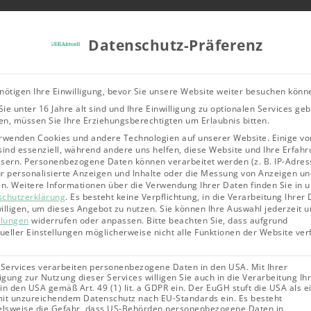
Tools & Rechner
Über Uns
Leitfad
Datenschutz-Präferenz
Bioenergie
Geothermie
Solarene
nötigen Ihre Einwilligung, bevor Sie unsere Website weiter besuchen könn
ie unter 16 Jahre alt sind und Ihre Einwilligung zu optionalen Services ge
n, müssen Sie Ihre Erziehungsberechtigten um Erlaubnis bitten.
rwenden Cookies und andere Technologien auf unserer Website. Einige vo
sind essenziell, während andere uns helfen, diese Website und Ihre Erfahr
sern.
Personenbezogene Daten können verarbeitet werden (z. B. IP-Adres
für personalisierte Anzeigen und Inhalte oder die Messung von Anzeigen un
en.
Weitere Informationen über die Verwendung Ihrer Daten finden Sie in 
schutzerklärung
.
Es besteht keine Verpflichtung, in die Verarbeitung Ihrer
illigen, um dieses Angebot zu nutzen.
Sie können Ihre Auswahl jederzeit u
llungen
widerrufen oder anpassen.
Bitte beachten Sie, dass aufgrund
dueller Einstellungen möglicherweise nicht alle Funktionen der Website ve
 Services verarbeiten personenbezogene Daten in den USA. Mit Ihrer
ligung zur Nutzung dieser Services willigen Sie auch in die Verarbeitung Ih
in den USA gemäß Art. 49 (1) lit. a GDPR ein. Der EuGH stuft die USA als e
it unzureichendem Datenschutz nach EU-Standards ein. Es besteht
elsweise die Gefahr, dass US-Behörden personenbezogene Daten in