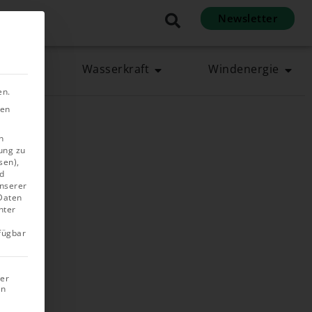
Newsletter
en
rgie
Wasserkraft
Windenergie
en.
ben
n
ung zu
sen),
d
unserer
 Daten
nter
rfügbar
rer
in