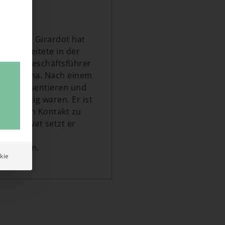
e Pascal Girardot hat
 Er arbeitete in der
wurde Geschäftsführer
gungsfirma. Nach einem
h neu orientieren und
m wichtig waren. Er ist
 da er den Kontakt zu
g. Privat setzt er
 und
rtung ein.
kie