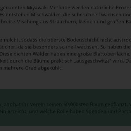
ogenannten Miyawaki-Methode werden natürliche Prozes
 Es entstehen Mischwälder, die sehr schnell wachsen u
e breite Mischung aus Sträuchern, kleinen und großen B
emulcht, sodass die oberste Bodenschicht nicht austroc
äucher, da sie besonders schnell wachsen. So haben di
iese dichten Wälder haben eine große Blattoberfläche, 
eit durch die Bäume praktisch „ausgeschwitzt“ wird. D
 mehrere Grad abgekühlt.
Jahr hat Ihr Verein seinen 50.000sten Baum gepflanzt. 
in erreicht, und welche Rolle haben Spenden und Partn