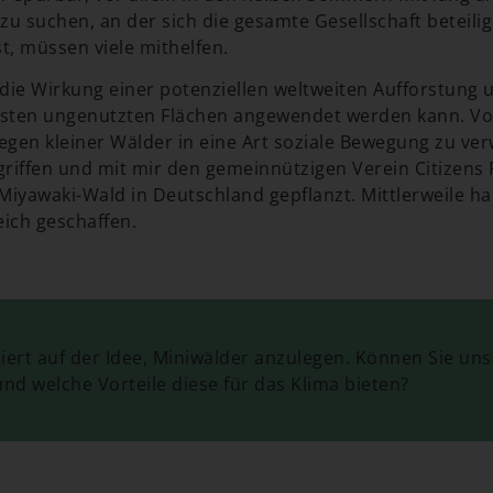
zu suchen, an der sich die gesamte Gesellschaft beteil
t, müssen viele mithelfen.
 die Wirkung einer potenziellen weltweiten Aufforstung 
nsten ungenutzten Flächen angewendet werden kann. Vo
gen kleiner Wälder in eine Art soziale Bewegung zu ver
ufgriffen und mit mir den gemeinnützigen Verein Citizens
Miyawaki-Wald in Deutschland gepflanzt. Mittlerweile ha
eich geschaffen.
iert auf der Idee, Miniwälder anzulegen. Können Sie uns
und welche Vorteile diese für das Klima bieten?