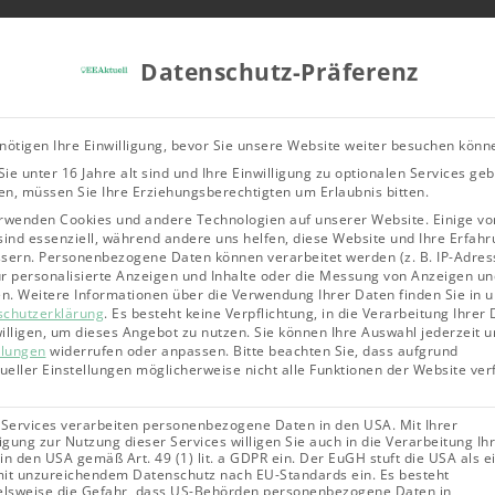
Tools & Rechner
Über Uns
Leitfad
Datenschutz-Präferenz
Bioenergie
Geothermie
Solarene
nötigen Ihre Einwilligung, bevor Sie unsere Website weiter besuchen könn
ie unter 16 Jahre alt sind und Ihre Einwilligung zu optionalen Services ge
 für
n, müssen Sie Ihre Erziehungsberechtigten um Erlaubnis bitten.
rwenden Cookies und andere Technologien auf unserer Website. Einige vo
sind essenziell, während andere uns helfen, diese Website und Ihre Erfahr
sern.
Personenbezogene Daten können verarbeitet werden (z. B. IP-Adres
chutz
für personalisierte Anzeigen und Inhalte oder die Messung von Anzeigen un
en.
Weitere Informationen über die Verwendung Ihrer Daten finden Sie in 
schutzerklärung
.
Es besteht keine Verpflichtung, in die Verarbeitung Ihrer
illigen, um dieses Angebot zu nutzen.
Sie können Ihre Auswahl jederzeit u
llungen
widerrufen oder anpassen.
Bitte beachten Sie, dass aufgrund
dueller Einstellungen möglicherweise nicht alle Funktionen der Website ve
 Services verarbeiten personenbezogene Daten in den USA. Mit Ihrer
ligung zur Nutzung dieser Services willigen Sie auch in die Verarbeitung Ih
in den USA gemäß Art. 49 (1) lit. a GDPR ein. Der EuGH stuft die USA als e
it unzureichendem Datenschutz nach EU-Standards ein. Es besteht
elsweise die Gefahr, dass US-Behörden personenbezogene Daten in