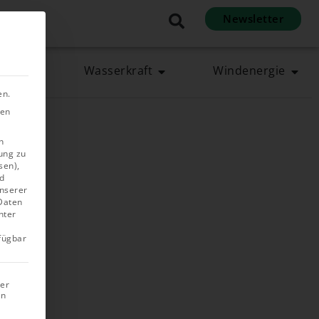
Newsletter
en
rgie
Wasserkraft
Windenergie
en.
ben
n
ung zu
sen),
d
unserer
 Daten
nter
rfügbar
rer
in