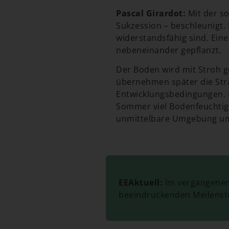
Pascal Girardot:
Mit der s
Sukzession – beschleunigt.
widerstandsfähig sind. Ein
nebeneinander gepflanzt.
Der Boden wird mit Stroh g
übernehmen später die Str
Entwicklungsbedingungen. D
Sommer viel Bodenfeuchtigk
unmittelbare Umgebung um
EEAktuell:
Im vergangenen 
beeindruckenden Meilenste