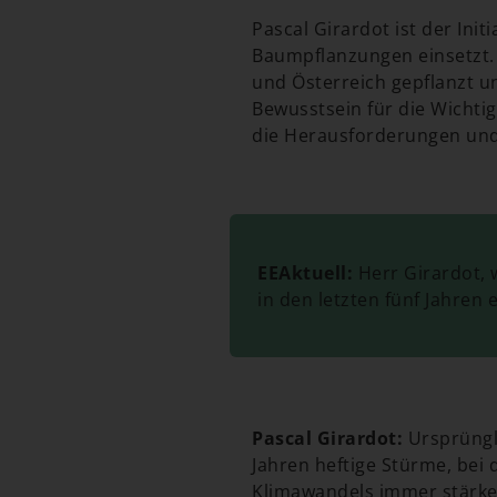
Pascal Girardot ist der Init
Baumpflanzungen einsetzt. 
und Österreich gepflanzt u
Bewusstsein für die Wichtig
die Herausforderungen und E
EEAktuell:
Herr Girardot, w
in den letzten fünf Jahren 
Pascal Girardot:
Ursprüngli
Jahren heftige Stürme, bei 
Klimawandels immer stärker