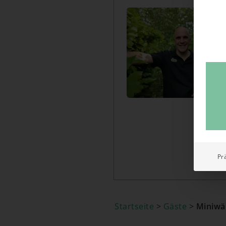
Pr
Startseite
>
Gäste
>
Miniwä