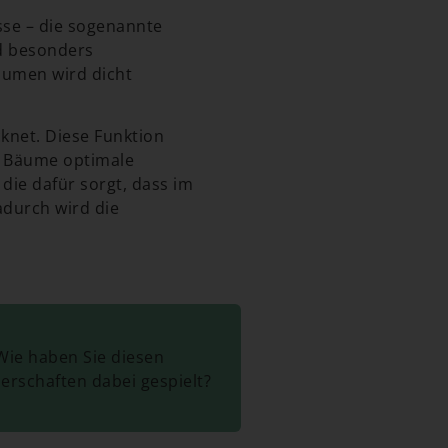
se – die sogenannte
nd besonders
äumen wird dicht
knet. Diese Funktion
e Bäume optimale
die dafür sorgt, dass im
adurch wird die
Wie haben Sie diesen
erschaften dabei gespielt?