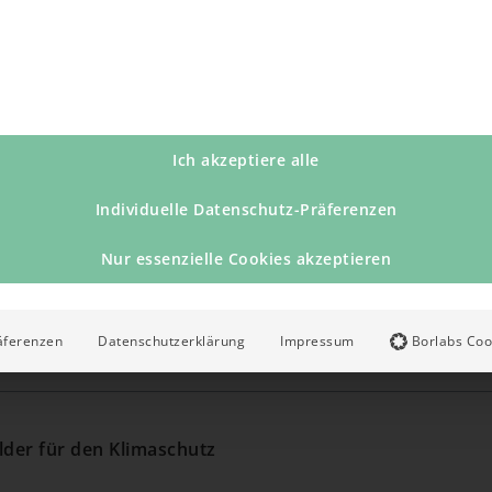
Pascal Girardot
Der 54-jährige Franzos
Initiator Citizens-
Hotelfachmann gelernt.
Forests e.V.
Flugzeugbranche und 
Sales
Ich akzeptiere alle
einer Flugzeugabferti
Representative
Burnout musste er sic
Blackfox
Individuelle Datenschutz-Präferenzen
Themen widmen, die ih
nun im Vertrieb tätig,
Nur essenzielle Cookies akzeptieren
Menschen besonders ma
sich für Umweltschutz
Gesellschaftsverantwo
äferenzen
Datenschutzerklärung
Impressum
Borlabs Coo
lder für den Klimaschutz