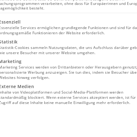
achungsprogrammen verarbeiten, ohne dass für Europäerinnen und Euro
lagemöglichkeit besteht.
lgt eine Liste der Service-Gruppen, für die eine Einwill
Essenziell
Essenzielle Services ermöglichen grundlegende Funktionen und sind für d
ordnungsgemäße Funktionieren der Website erforderlich.
Statistik
Statistik-Cookies sammeln Nutzungsdaten, die uns Aufschluss darüber geb
wie unsere Besucher mit unserer Website umgehen.
Marketing
Marketing Services werden von Drittanbietern oder Herausgebern genutzt
personalisierte Werbung anzuzeigen. Sie tun dies, indem sie Besucher übe
Websites hinweg verfolgen.
Externe Medien
Inhalte von Videoplattformen und Social-Media-Plattformen werden
standardmäßig blockiert. Wenn externe Services akzeptiert werden, ist für
Zugriff auf diese Inhalte keine manuelle Einwilligung mehr erforderlich.