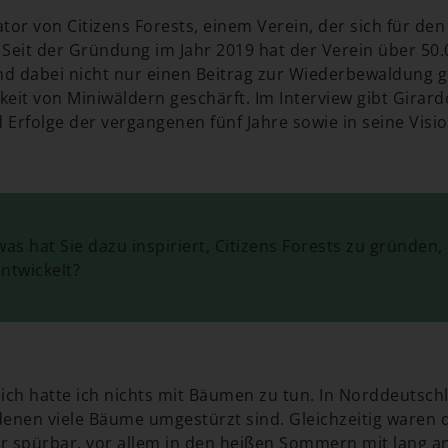
iator von Citizens Forests, einem Verein, der sich für d
Seit der Gründung im Jahr 2019 hat der Verein über 50
nd dabei nicht nur einen Beitrag zur Wiederbewaldung g
keit von Miniwäldern geschärft. Im Interview gibt Girar
rfolge der vergangenen fünf Jahre sowie in seine Vision
as hat Sie dazu inspiriert, Citizens Forests zu gründen, 
entwickelt?
ch hatte ich nichts mit Bäumen zu tun. In Norddeutschl
denen viele Bäume umgestürzt sind. Gleichzeitig waren 
 spürbar, vor allem in den heißen Sommern mit lang a