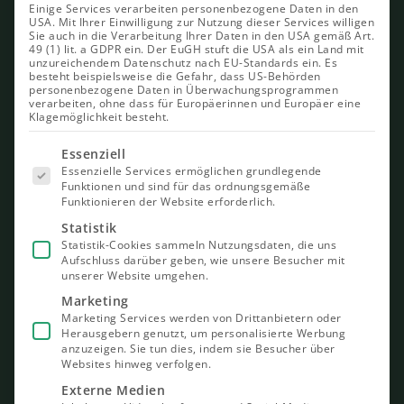
Einige Services verarbeiten personenbezogene Daten in den
USA. Mit Ihrer Einwilligung zur Nutzung dieser Services willigen
Sie auch in die Verarbeitung Ihrer Daten in den USA gemäß Art.
49 (1) lit. a GDPR ein. Der EuGH stuft die USA als ein Land mit
unzureichendem Datenschutz nach EU-Standards ein. Es
besteht beispielsweise die Gefahr, dass US-Behörden
personenbezogene Daten in Überwachungsprogrammen
verarbeiten, ohne dass für Europäerinnen und Europäer eine
Klagemöglichkeit besteht.
Es folgt
Essenziell
eine Liste
Essenzielle Services ermöglichen grundlegende
der Service-
Funktionen und sind für das ordnungsgemäße
Gruppen,
Funktionieren der Website erforderlich.
für die eine
Einwilligung
Statistik
erteilt
Statistik-Cookies sammeln Nutzungsdaten, die uns
werden
Aufschluss darüber geben, wie unsere Besucher mit
kann. Die
unserer Website umgehen.
erste
Service-
Marketing
Gruppe ist
Marketing Services werden von Drittanbietern oder
essenziell
Herausgebern genutzt, um personalisierte Werbung
und kann
nicht
anzuzeigen. Sie tun dies, indem sie Besucher über
abgewählt
Websites hinweg verfolgen.
werden.
Externe Medien