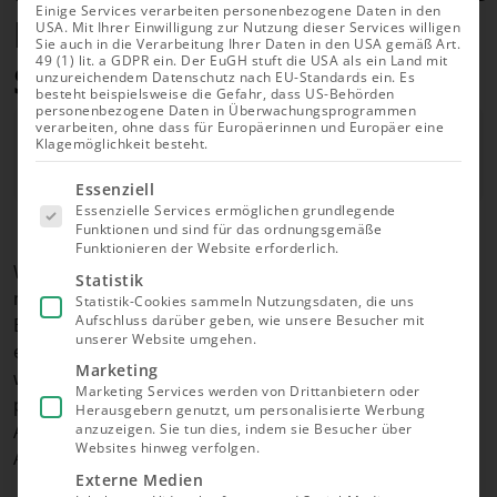
Einige Services verarbeiten personenbezogene Daten in den
DIY-Set: Anleitung für
USA. Mit Ihrer Einwilligung zur Nutzung dieser Services willigen
Sie auch in die Verarbeitung Ihrer Daten in den USA gemäß Art.
49 (1) lit. a GDPR ein. Der EuGH stuft die USA als ein Land mit
Selbstversorger
unzureichendem Datenschutz nach EU-Standards ein. Es
besteht beispielsweise die Gefahr, dass US-Behörden
personenbezogene Daten in Überwachungsprogrammen
Autor
verarbeiten, ohne dass für Europäerinnen und Europäer eine
Richard Roth
Klagemöglichkeit besteht.
Aktualisiert am 03.08.2026
Es folgt
Essenziell
eine Liste
Essenzielle Services ermöglichen grundlegende
der Service-
Funktionen und sind für das ordnungsgemäße
Gruppen,
Funktionieren der Website erforderlich.
für die eine
Wer seinen Bioabfall aus Küche und Garten sinnvoll
Einwilligung
Statistik
erteilt
nutzen möchte, hilft sich mit einer eigenen
Statistik-Cookies sammeln Nutzungsdaten, die uns
werden
Aufschluss darüber geben, wie unsere Besucher mit
Biogasanlage weiter. Damit können Sie Biogas
kann. Die
unserer Website umgehen.
erste
erzeugen, das zum Beispiel zum Kochen genutzt
Service-
Marketing
werden kann, aber auch Dünger für den Garten
Gruppe ist
Marketing Services werden von Drittanbietern oder
essenziell
produzieren. Wer gerne selber tüftelt oder bei den
Herausgebern genutzt, um personalisierte Werbung
und kann
Anschaffungskosten sparen möchte, kann sich die
nicht
anzuzeigen. Sie tun dies, indem sie Besucher über
abgewählt
Websites hinweg verfolgen.
Anlage mit einem DIY-Set selber zusammenbauen.
werden.
Externe Medien