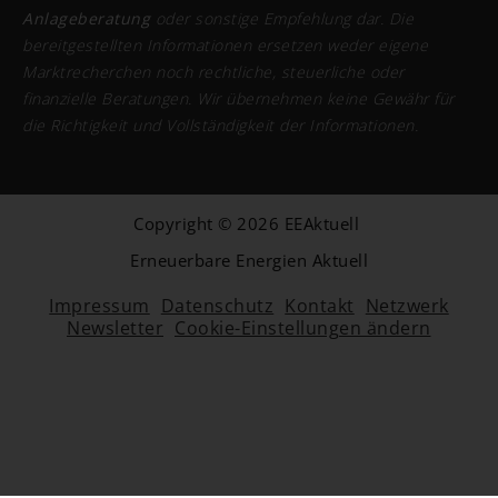
Anlageberatung
oder sonstige Empfehlung dar. Die
bereitgestellten Informationen ersetzen weder eigene
Marktrecherchen noch rechtliche, steuerliche oder
finanzielle Beratungen. Wir übernehmen keine Gewähr für
die Richtigkeit und Vollständigkeit der Informationen.
Copyright © 2026 EEAktuell
Erneuerbare Energien Aktuell
Impressum
Datenschutz
Kontakt
Netzwerk
Newsletter
Cookie-Einstellungen ändern