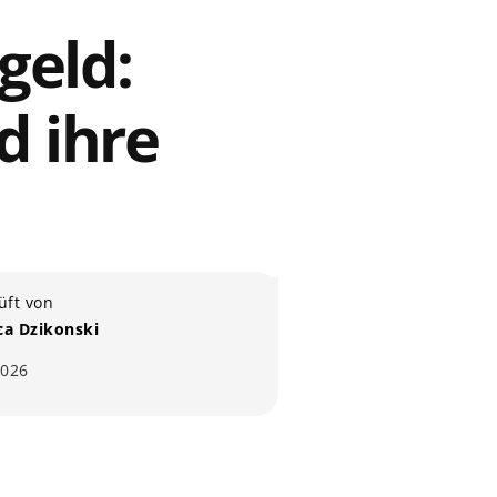
geld:
d ihre
üft von
ica Dzikonski
2026