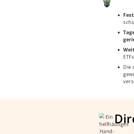
Fest
schü
Tag
geri
Weit
ETFs
Die 
gew
vers
Dir