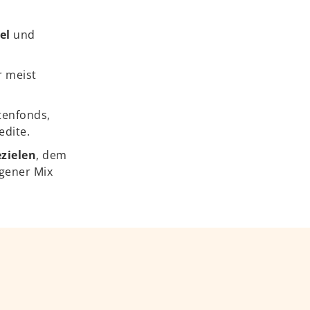
el
und
r meist
tenfonds,
edite.
zielen
, dem
gener Mix