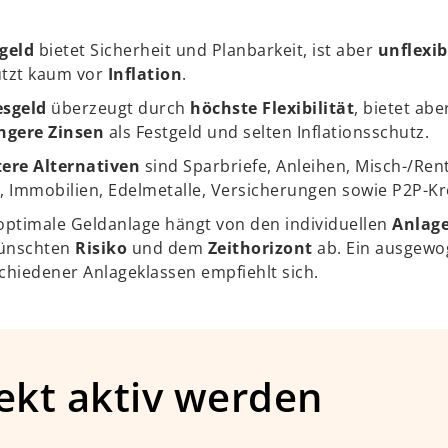
geld
bietet Sicherheit und Planbarkeit, ist aber
unflexib
tzt kaum vor
Inflation
.
esgeld
überzeugt durch
höchste Flexibilität
, bietet abe
ngere Zinsen
als Festgeld und selten Inflationsschutz.
ere Alternativen
sind Sparbriefe, Anleihen, Misch-/Ren
, Immobilien, Edelmetalle, Versicherungen sowie P2P-Kr
optimale Geldanlage hängt von den individuellen
Anlage
ünschten
Risiko
und dem
Zeithorizont
ab. Ein ausgewo
chiedener Anlageklassen empfiehlt sich.
ekt aktiv werden