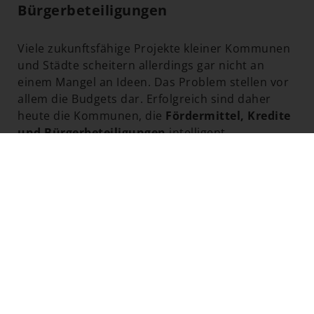
Bürgerbeteiligungen
Viele zukunftsfähige Projekte kleiner Kommunen
und Städte scheitern allerdings gar nicht an
einem Mangel an Ideen. Das Problem stellen vor
allem die Budgets dar. Erfolgreich sind daher
heute die Kommunen, die
Fördermittel, Kredite
und Bürgerbeteiligungen
intelligent
miteinander kombinieren. Sie sind dadurch in
der Lage, finanzielle Risiken abzufedern und die
geplanten Projekte schneller auf den Weg zu
bringen.