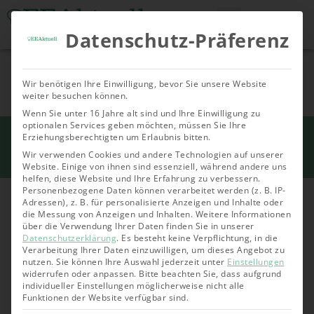
Datenschutz-Präferenz
Tools & Rechner
Über Uns
Nachhaltige
Allgemein
Bioenergie
Geoth
Wir benötigen Ihre Einwilligung, bevor Sie unsere Website
Investments
weiter besuchen können.
Wenn Sie unter 16 Jahre alt sind und Ihre Einwilligung zu
optionalen Services geben möchten, müssen Sie Ihre
Start
Erziehungsberechtigten um Erlaubnis bitten.
»
Allgemein
»
Auch kleine Städte bewegen
etwas: Kommunen als Motor der Energiewende
Wir verwenden Cookies und andere Technologien auf unserer
Website. Einige von ihnen sind essenziell, während andere uns
helfen, diese Website und Ihre Erfahrung zu verbessern.
Personenbezogene Daten können verarbeitet werden (z. B. IP-
Adressen), z. B. für personalisierte Anzeigen und Inhalte oder
die Messung von Anzeigen und Inhalten.
Weitere Informationen
über die Verwendung Ihrer Daten finden Sie in unserer
Datenschutzerklärung
.
Es besteht keine Verpflichtung, in die
Verarbeitung Ihrer Daten einzuwilligen, um dieses Angebot zu
nutzen.
Sie können Ihre Auswahl jederzeit unter
Einstellungen
widerrufen oder anpassen.
Bitte beachten Sie, dass aufgrund
individueller Einstellungen möglicherweise nicht alle
Funktionen der Website verfügbar sind.