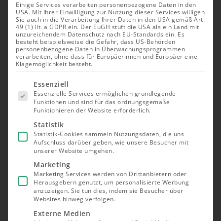
Einige Services verarbeiten personenbezogene Daten in den
USA. Mit Ihrer Einwilligung zur Nutzung dieser Services willigen
Sie auch in die Verarbeitung Ihrer Daten in den USA gemäß Art.
49 (1) lit. a GDPR ein. Der EuGH stuft die USA als ein Land mit
unzureichendem Datenschutz nach EU-Standards ein. Es
besteht beispielsweise die Gefahr, dass US-Behörden
personenbezogene Daten in Überwachungsprogrammen
verarbeiten, ohne dass für Europäerinnen und Europäer eine
Klagemöglichkeit besteht.
Es folgt
Essenziell
eine Liste
Essenzielle Services ermöglichen grundlegende
der Service-
Funktionen und sind für das ordnungsgemäße
Gruppen,
Funktionieren der Website erforderlich.
für die eine
Einwilligung
Statistik
erteilt
Statistik-Cookies sammeln Nutzungsdaten, die uns
werden
Aufschluss darüber geben, wie unsere Besucher mit
kann. Die
unserer Website umgehen.
erste
Service-
Marketing
Gruppe ist
Marketing Services werden von Drittanbietern oder
essenziell
Herausgebern genutzt, um personalisierte Werbung
und kann
nicht
anzuzeigen. Sie tun dies, indem sie Besucher über
abgewählt
Websites hinweg verfolgen.
werden.
Externe Medien