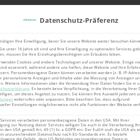
Tools & Rechner
Über Uns
Leitfad
Datenschutz-Präferenz
Bioenergie
Geothermie
Solarene
nötigen Ihre Einwilligung, bevor Sie unsere Website weiter besuchen könn
ie unter 16 Jahre alt sind und Ihre Einwilligung zu optionalen Services ge
n, müssen Sie Ihre Erziehungsberechtigten um Erlaubnis bitten.
rwenden Cookies und andere Technologien auf unserer Website. Einige vo
sind essenziell, während andere uns helfen, diese Website und Ihre Erfahr
sern.
Personenbezogene Daten können verarbeitet werden (z. B. IP-Adres
für personalisierte Anzeigen und Inhalte oder die Messung von Anzeigen un
en.
Weitere Informationen über die Verwendung Ihrer Daten finden Sie in 
schutzerklärung
.
Es besteht keine Verpflichtung, in die Verarbeitung Ihrer
illigen, um dieses Angebot zu nutzen.
Sie können Ihre Auswahl jederzeit u
llungen
widerrufen oder anpassen.
Bitte beachten Sie, dass aufgrund
dueller Einstellungen möglicherweise nicht alle Funktionen der Website ve
 Services verarbeiten personenbezogene Daten in den USA. Mit Ihrer
ligung zur Nutzung dieser Services willigen Sie auch in die Verarbeitung Ih
in den USA gemäß Art. 49 (1) lit. a GDPR ein. Der EuGH stuft die USA als e
it unzureichendem Datenschutz nach EU-Standards ein. Es besteht
elsweise die Gefahr, dass US-Behörden personenbezogene Daten in