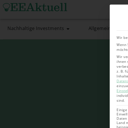
Nachhaltige Investments
Allgemein
Wir be
Wenn S
möchte
Wir ve
ihnen 
verbes
z. B. 
Inhalt
Daten
einzuw
Einste
indivi
sind.
Einige
Einwil
Daten 
Land m
beispi