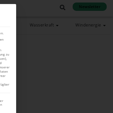
Newsletter
en
rgie
Wasserkraft
Windenergie
en.
ben
n
ung zu
sen),
d
unserer
 Daten
nter
rfügbar
rer
in