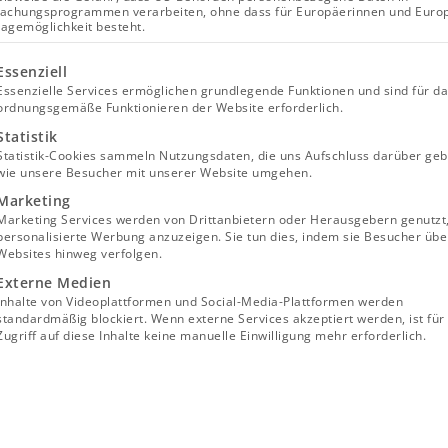
achungsprogrammen verarbeiten, ohne dass für Europäerinnen und Euro
lagemöglichkeit besteht.
lgt eine Liste der Service-Gruppen, für die eine Einwill
Essenziell
Essenzielle Services ermöglichen grundlegende Funktionen und sind für d
ordnungsgemäße Funktionieren der Website erforderlich.
Statistik
Statistik-Cookies sammeln Nutzungsdaten, die uns Aufschluss darüber geb
wie unsere Besucher mit unserer Website umgehen.
Marketing
Marketing Services werden von Drittanbietern oder Herausgebern genutzt
personalisierte Werbung anzuzeigen. Sie tun dies, indem sie Besucher übe
Websites hinweg verfolgen.
Externe Medien
Inhalte von Videoplattformen und Social-Media-Plattformen werden
standardmäßig blockiert. Wenn externe Services akzeptiert werden, ist für
Zugriff auf diese Inhalte keine manuelle Einwilligung mehr erforderlich.