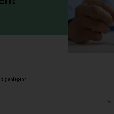
6
tig anlegen?