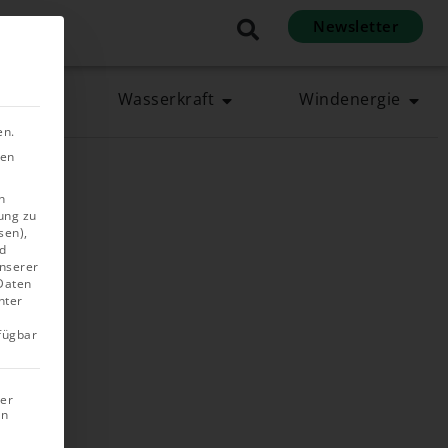
Newsletter
en
rgie
Wasserkraft
Windenergie
en.
ben
n
ung zu
sen),
d
unserer
 Daten
nter
rfügbar
rer
in