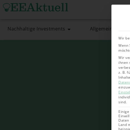
Nachhaltige Investments
Allgemein
Wir be
Wenn S
möchte
Wir ve
ihnen 
verbes
z. B. 
Inhalt
Daten
einzuw
Einste
indivi
sind.
Einige
Einwil
Daten 
Land m
beispi