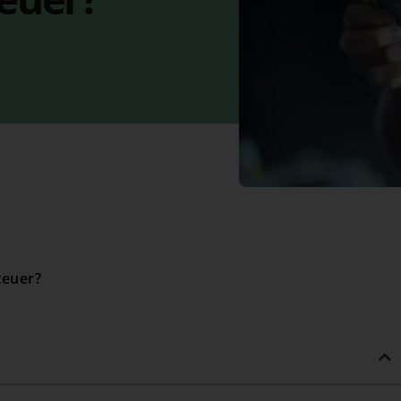
6
euer​?