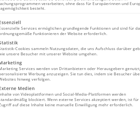
achungsprogrammen verarbeiten, ohne dass für Europäerinnen und Euro
lagemöglichkeit besteht.
lgt eine Liste der Service-Gruppen, für die eine Einwill
Essenziell
Essenzielle Services ermöglichen grundlegende Funktionen und sind für d
ordnungsgemäße Funktionieren der Website erforderlich.
Statistik
Statistik-Cookies sammeln Nutzungsdaten, die uns Aufschluss darüber geb
wie unsere Besucher mit unserer Website umgehen.
Marketing
Marketing Services werden von Drittanbietern oder Herausgebern genutzt
personalisierte Werbung anzuzeigen. Sie tun dies, indem sie Besucher übe
Websites hinweg verfolgen.
Externe Medien
Inhalte von Videoplattformen und Social-Media-Plattformen werden
standardmäßig blockiert. Wenn externe Services akzeptiert werden, ist für
Zugriff auf diese Inhalte keine manuelle Einwilligung mehr erforderlich.