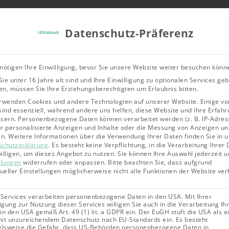
Tools & Rechner
Über Uns
Leitfad
Datenschutz-Präferenz
Bioenergie
Geothermie
Solarene
nötigen Ihre Einwilligung, bevor Sie unsere Website weiter besuchen könn
ie unter 16 Jahre alt sind und Ihre Einwilligung zu optionalen Services ge
n, müssen Sie Ihre Erziehungsberechtigten um Erlaubnis bitten.
rwenden Cookies und andere Technologien auf unserer Website. Einige vo
sind essenziell, während andere uns helfen, diese Website und Ihre Erfahr
sern.
Personenbezogene Daten können verarbeitet werden (z. B. IP-Adres
für personalisierte Anzeigen und Inhalte oder die Messung von Anzeigen un
en.
Weitere Informationen über die Verwendung Ihrer Daten finden Sie in 
schutzerklärung
.
Es besteht keine Verpflichtung, in die Verarbeitung Ihrer
illigen, um dieses Angebot zu nutzen.
Sie können Ihre Auswahl jederzeit u
llungen
widerrufen oder anpassen.
Bitte beachten Sie, dass aufgrund
dueller Einstellungen möglicherweise nicht alle Funktionen der Website ve
 Services verarbeiten personenbezogene Daten in den USA. Mit Ihrer
ligung zur Nutzung dieser Services willigen Sie auch in die Verarbeitung Ih
in den USA gemäß Art. 49 (1) lit. a GDPR ein. Der EuGH stuft die USA als e
it unzureichendem Datenschutz nach EU-Standards ein. Es besteht
elsweise die Gefahr, dass US-Behörden personenbezogene Daten in