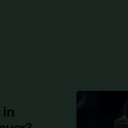
 in
euer​?