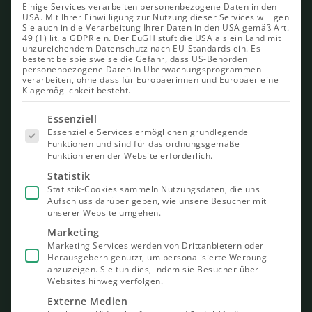
Einige Services verarbeiten personenbezogene Daten in den
USA. Mit Ihrer Einwilligung zur Nutzung dieser Services willigen
Sie auch in die Verarbeitung Ihrer Daten in den USA gemäß Art.
49 (1) lit. a GDPR ein. Der EuGH stuft die USA als ein Land mit
unzureichendem Datenschutz nach EU-Standards ein. Es
besteht beispielsweise die Gefahr, dass US-Behörden
personenbezogene Daten in Überwachungsprogrammen
verarbeiten, ohne dass für Europäerinnen und Europäer eine
Klagemöglichkeit besteht.
Es folgt
Essenziell
eine Liste
Essenzielle Services ermöglichen grundlegende
der Service-
Funktionen und sind für das ordnungsgemäße
Gruppen,
Funktionieren der Website erforderlich.
für die eine
Einwilligung
Statistik
erteilt
Statistik-Cookies sammeln Nutzungsdaten, die uns
werden
Aufschluss darüber geben, wie unsere Besucher mit
kann. Die
unserer Website umgehen.
erste
Service-
Marketing
Gruppe ist
Marketing Services werden von Drittanbietern oder
essenziell
Herausgebern genutzt, um personalisierte Werbung
und kann
nicht
anzuzeigen. Sie tun dies, indem sie Besucher über
abgewählt
Websites hinweg verfolgen.
werden.
Externe Medien