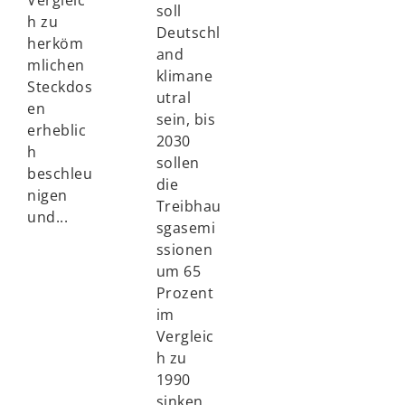
Vergleic
soll
h zu
Deutschl
herköm
and
mlichen
klimane
Steckdos
utral
en
sein, bis
erheblic
2030
h
sollen
beschleu
die
nigen
Treibhau
und...
sgasemi
ssionen
um 65
Prozent
im
Vergleic
h zu
1990
sinken.