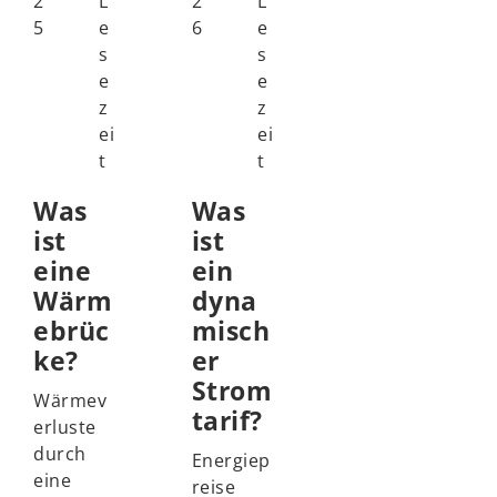
2
L
2
L
5
e
6
e
s
s
e
e
z
z
ei
ei
t
t
Was
Was
ist
ist
eine
ein
Wärm
dyna
ebrüc
misch
ke?
er
Strom
Wärmev
tarif?
erluste
durch
Energiep
eine
reise