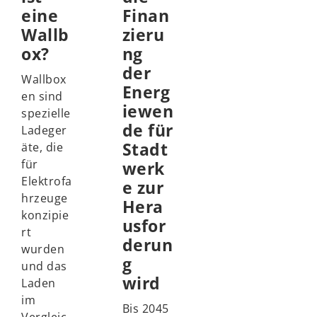
eine
Finan
Wallb
zieru
ox?
ng
der
Wallbox
Energ
en sind
iewen
spezielle
de für
Ladeger
Stadt
äte, die
für
werk
Elektrofa
e zur
hrzeuge
Hera
konzipie
usfor
rt
derun
wurden
g
und das
wird
Laden
im
Bis 2045