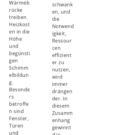
Wärmeb
schwank
rücke
en, und
treiben
die
Heizkost
Notwend
en in die
igkeit,
Höhe
Ressour
und
cen
begünsti
effizient
gen
er zu
Schimm
nutzen,
elbildun
wird
g.
immer
Besonde
drängen
rs
der. In
betroffe
diesem
n sind
Zusamm
Fenster,
enhang
Türen
gewinnt
und
das