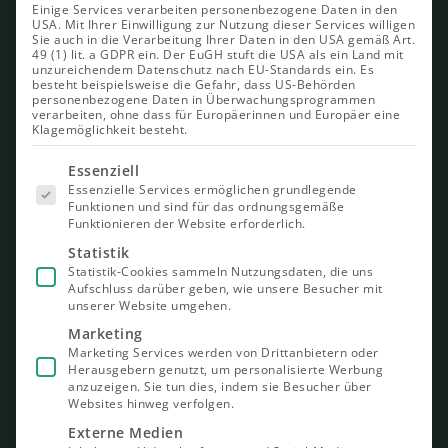
Einige Services verarbeiten personenbezogene Daten in den
USA. Mit Ihrer Einwilligung zur Nutzung dieser Services willigen
Sie auch in die Verarbeitung Ihrer Daten in den USA gemäß Art.
49 (1) lit. a GDPR ein. Der EuGH stuft die USA als ein Land mit
unzureichendem Datenschutz nach EU-Standards ein. Es
besteht beispielsweise die Gefahr, dass US-Behörden
personenbezogene Daten in Überwachungsprogrammen
verarbeiten, ohne dass für Europäerinnen und Europäer eine
Klagemöglichkeit besteht.
Es folgt
Essenziell
eine Liste
Essenzielle Services ermöglichen grundlegende
der Service-
Funktionen und sind für das ordnungsgemäße
Gruppen,
Funktionieren der Website erforderlich.
für die eine
Einwilligung
Statistik
erteilt
Statistik-Cookies sammeln Nutzungsdaten, die uns
werden
Aufschluss darüber geben, wie unsere Besucher mit
kann. Die
unserer Website umgehen.
erste
Service-
Marketing
Gruppe ist
Marketing Services werden von Drittanbietern oder
essenziell
Herausgebern genutzt, um personalisierte Werbung
und kann
nicht
anzuzeigen. Sie tun dies, indem sie Besucher über
abgewählt
Websites hinweg verfolgen.
werden.
Externe Medien