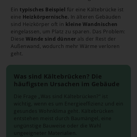
Ein
typisches Beispiel
für eine Kältebrücke ist
eine
Heizkörpernische.
In älteren Gebäuden
sind Heizkörper oft in
kleine Wandnischen
eingelassen, um Platz zu sparen. Das Problem:
Diese
Wände sind dünner
als der Rest der
Außenwand, wodurch mehr Wärme verloren
geht.
Was sind Kältebrücken? Die
häufigsten Ursachen im Gebäude
Die Frage „Was sind Kältebrücken?“ ist
wichtig, wenn es um Energieeffizienz und ein
gesundes Wohnklima geht. Kältebrücken
entstehen meist durch Baumängel, eine
ungünstige Bauweise oder die Wahl
ungeeigneter Materialien.