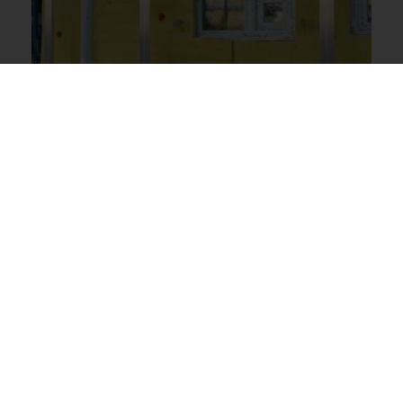
Eine gute Wärmedämmung ist das A und O
gegen Kältebrücken. (Foto: Alina
Kuptsova/Pixabay)
Folgen von Kältebrücken:
Energieverluste und
Schimmelgefahr
Kältebrücken führen nicht nur zu einem
erhöhten Energieverbrauch
, sondern können
auch
ernsthafte Feuchtigkeitsprobleme