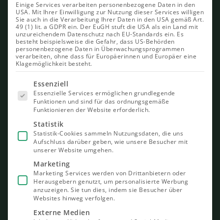
Einige Services verarbeiten personenbezogene Daten in den
USA. Mit Ihrer Einwilligung zur Nutzung dieser Services willigen
Sie auch in die Verarbeitung Ihrer Daten in den USA gemäß Art.
49 (1) lit. a GDPR ein. Der EuGH stuft die USA als ein Land mit
unzureichendem Datenschutz nach EU-Standards ein. Es
besteht beispielsweise die Gefahr, dass US-Behörden
personenbezogene Daten in Überwachungsprogrammen
verarbeiten, ohne dass für Europäerinnen und Europäer eine
Klagemöglichkeit besteht.
Es folgt
Essenziell
eine Liste
Essenzielle Services ermöglichen grundlegende
der Service-
Funktionen und sind für das ordnungsgemäße
Gruppen,
Funktionieren der Website erforderlich.
für die eine
Einwilligung
Statistik
erteilt
Statistik-Cookies sammeln Nutzungsdaten, die uns
werden
Aufschluss darüber geben, wie unsere Besucher mit
kann. Die
unserer Website umgehen.
erste
Service-
Marketing
Gruppe ist
Marketing Services werden von Drittanbietern oder
essenziell
Herausgebern genutzt, um personalisierte Werbung
und kann
nicht
anzuzeigen. Sie tun dies, indem sie Besucher über
abgewählt
Websites hinweg verfolgen.
werden.
Externe Medien