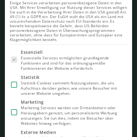
Einige Services verarbeiten personenbezogene Daten in den
USA. Mit Ihrer Einwilligung zur Nutzung dieser Services willigen
Sie auch in die Verarbeitung Ihrer Daten in den USA gemäß Art.
49 (1) lit. a GDPR ein. Der EuGH stuft die USA als ein Land mit
unzureichendem Datenschutz nach EU-Standards ein. Es
besteht beispielsweise die Gefahr, dass US-Behörden
personenbezogene Daten in Überwachungsprogrammen
verarbeiten, ohne dass für Europäerinnen und Europäer eine
Klagemöglichkeit besteht.
Es folgt
Essenziell
eine Liste
Essenzielle Services ermöglichen grundlegende
der Service-
Funktionen und sind für das ordnungsgemäße
Gruppen,
Funktionieren der Website erforderlich.
für die eine
Einwilligung
Statistik
erteilt
Statistik-Cookies sammeln Nutzungsdaten, die uns
werden
Aufschluss darüber geben, wie unsere Besucher mit
kann. Die
unserer Website umgehen.
erste
Service-
Marketing
Gruppe ist
Marketing Services werden von Drittanbietern oder
essenziell
Herausgebern genutzt, um personalisierte Werbung
und kann
nicht
anzuzeigen. Sie tun dies, indem sie Besucher über
abgewählt
Websites hinweg verfolgen.
werden.
Externe Medien