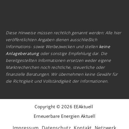
Diese Hinweise müssen rechtlich genannt werden: Alle hier
veröffentlichten Angaben dienen ausschließlich
Informations- sowie Werbezwecken und stellen
keine
Anlageberatung
oder sonstige Empfehlung dar. Die
bereitgestellten Informationen ersetzen weder eigene
Marktrecherchen noch rechtliche, steuerliche oder
finanzielle Beratungen. Wir übernehmen keine Gewähr für
die Richtigkeit und Vollständigkeit der Informationen.
Copyright © 2026 EEAktuell
Erneuerbare Energien Aktuell
Impressum
Datenschutz
Kontakt
Netzwerk