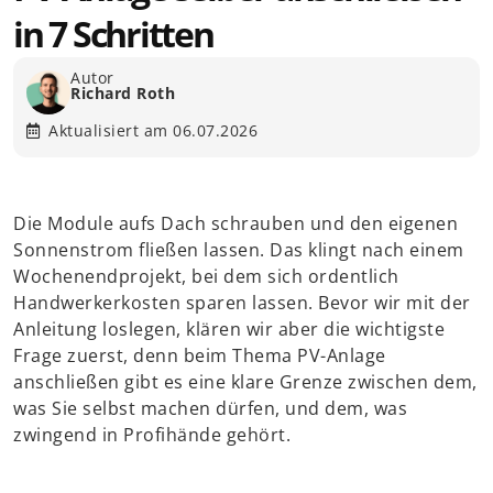
Einige Services verarbeiten personenbezogene Daten in den
in 7 Schritten
USA. Mit Ihrer Einwilligung zur Nutzung dieser Services willigen
Sie auch in die Verarbeitung Ihrer Daten in den USA gemäß Art.
49 (1) lit. a GDPR ein. Der EuGH stuft die USA als ein Land mit
unzureichendem Datenschutz nach EU-Standards ein. Es
Autor
Richard Roth
besteht beispielsweise die Gefahr, dass US-Behörden
personenbezogene Daten in Überwachungsprogrammen
verarbeiten, ohne dass für Europäerinnen und Europäer eine
Aktualisiert am 06.07.2026
Klagemöglichkeit besteht.
Es folgt
Essenziell
eine Liste
Essenzielle Services ermöglichen grundlegende
der Service-
Die Module aufs Dach schrauben und den eigenen
Funktionen und sind für das ordnungsgemäße
Gruppen,
Funktionieren der Website erforderlich.
Sonnenstrom fließen lassen. Das klingt nach einem
für die eine
Einwilligung
Wochenendprojekt, bei dem sich ordentlich
Statistik
erteilt
Statistik-Cookies sammeln Nutzungsdaten, die uns
Handwerkerkosten sparen lassen. Bevor wir mit der
werden
Aufschluss darüber geben, wie unsere Besucher mit
kann. Die
Anleitung loslegen, klären wir aber die wichtigste
unserer Website umgehen.
erste
Frage zuerst, denn beim Thema PV-Anlage
Service-
Marketing
Gruppe ist
anschließen gibt es eine klare Grenze zwischen dem,
Marketing Services werden von Drittanbietern oder
essenziell
was Sie selbst machen dürfen, und dem, was
Herausgebern genutzt, um personalisierte Werbung
und kann
nicht
anzuzeigen. Sie tun dies, indem sie Besucher über
zwingend in Profihände gehört.
abgewählt
Websites hinweg verfolgen.
werden.
Externe Medien