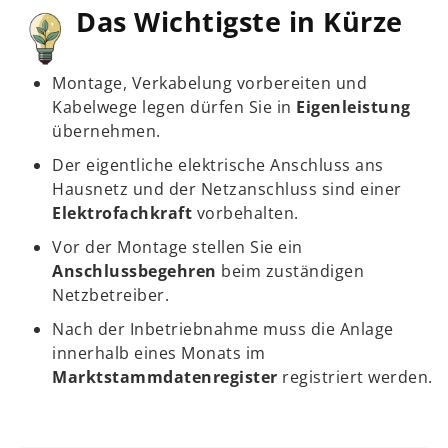
Inhalte von Videoplattformen und Social-Media-
Das Wichtigste in Kürze
Plattformen werden standardmäßig blockiert. Wenn
externe Services akzeptiert werden, ist für den Zugriff
auf diese Inhalte keine manuelle Einwilligung mehr
erforderlich.
Montage, Verkabelung vorbereiten und
Kabelwege legen dürfen Sie in
Eigenleistung
übernehmen.
Der eigentliche elektrische Anschluss ans
Hausnetz und der Netzanschluss sind einer
Elektrofachkraft
vorbehalten.
Vor der Montage stellen Sie ein
Anschlussbegehren
beim zuständigen
Netzbetreiber.
Nach der Inbetriebnahme muss die Anlage
innerhalb eines Monats im
Marktstammdatenregister
registriert werden.