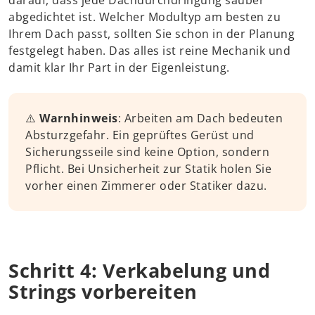
darauf, dass jede Dachdurchdringung sauber
abgedichtet ist. Welcher Modultyp am besten zu
Nur essenzielle Cookies akzeptieren
Ihrem Dach passt, sollten Sie schon in der Planung
festgelegt haben. Das alles ist reine Mechanik und
damit klar Ihr Part in der Eigenleistung.
Präferenzen
Datenschutzerklärung
Impressum
Borlabs Cookie
⚠️
Warnhinweis
: Arbeiten am Dach bedeuten
Absturzgefahr. Ein geprüftes Gerüst und
Sicherungsseile sind keine Option, sondern
Pflicht. Bei Unsicherheit zur Statik holen Sie
vorher einen Zimmerer oder Statiker dazu.
Schritt 4: Verkabelung und
Strings vorbereiten