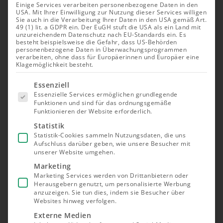
Einige Services verarbeiten personenbezogene Daten in den
USA. Mit Ihrer Einwilligung zur Nutzung dieser Services willigen
Sie auch in die Verarbeitung Ihrer Daten in den USA gemäß Art.
49 (1) lit. a GDPR ein. Der EuGH stuft die USA als ein Land mit
unzureichendem Datenschutz nach EU-Standards ein. Es
besteht beispielsweise die Gefahr, dass US-Behörden
personenbezogene Daten in Überwachungsprogrammen
verarbeiten, ohne dass für Europäerinnen und Europäer eine
Klagemöglichkeit besteht.
Es folgt
Essenziell
eine Liste
Essenzielle Services ermöglichen grundlegende
der Service-
Funktionen und sind für das ordnungsgemäße
Gruppen,
Funktionieren der Website erforderlich.
für die eine
Einwilligung
Statistik
erteilt
Statistik-Cookies sammeln Nutzungsdaten, die uns
werden
Aufschluss darüber geben, wie unsere Besucher mit
kann. Die
unserer Website umgehen.
erste
Service-
Marketing
Gruppe ist
Marketing Services werden von Drittanbietern oder
essenziell
Herausgebern genutzt, um personalisierte Werbung
und kann
nicht
anzuzeigen. Sie tun dies, indem sie Besucher über
abgewählt
Websites hinweg verfolgen.
werden.
Externe Medien