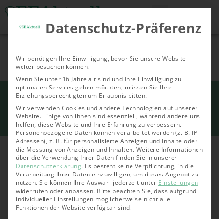
Datenschutz-Präferenz
Tools & Rechner
Über Uns
Nachhaltige
Allgemein
Bioenergie
Geoth
Wir benötigen Ihre Einwilligung, bevor Sie unsere Website
Investments
weiter besuchen können.
Wenn Sie unter 16 Jahre alt sind und Ihre Einwilligung zu
optionalen Services geben möchten, müssen Sie Ihre
Start
Erziehungsberechtigten um Erlaubnis bitten.
»
Solarenergie
»
Photovoltaik
»
Balkonkraftwerk
»
Balkonkraftwerk im Garten
Wir verwenden Cookies und andere Technologien auf unserer
Website. Einige von ihnen sind essenziell, während andere uns
aufstellen (Praktischer Leitfaden)
helfen, diese Website und Ihre Erfahrung zu verbessern.
Personenbezogene Daten können verarbeitet werden (z. B. IP-
Adressen), z. B. für personalisierte Anzeigen und Inhalte oder
die Messung von Anzeigen und Inhalten.
Weitere Informationen
über die Verwendung Ihrer Daten finden Sie in unserer
Datenschutzerklärung
.
Es besteht keine Verpflichtung, in die
Verarbeitung Ihrer Daten einzuwilligen, um dieses Angebot zu
nutzen.
Sie können Ihre Auswahl jederzeit unter
Einstellungen
widerrufen oder anpassen.
Bitte beachten Sie, dass aufgrund
individueller Einstellungen möglicherweise nicht alle
Funktionen der Website verfügbar sind.