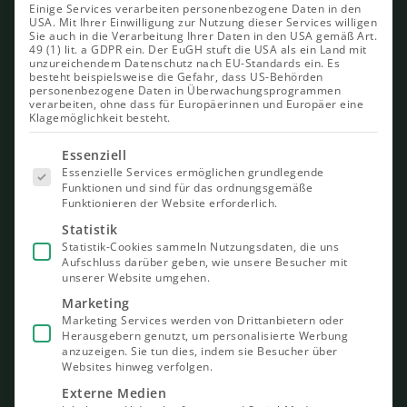
Einige Services verarbeiten personenbezogene Daten in den
USA. Mit Ihrer Einwilligung zur Nutzung dieser Services willigen
Sie auch in die Verarbeitung Ihrer Daten in den USA gemäß Art.
49 (1) lit. a GDPR ein. Der EuGH stuft die USA als ein Land mit
unzureichendem Datenschutz nach EU-Standards ein. Es
besteht beispielsweise die Gefahr, dass US-Behörden
personenbezogene Daten in Überwachungsprogrammen
verarbeiten, ohne dass für Europäerinnen und Europäer eine
Klagemöglichkeit besteht.
Es folgt
Essenziell
eine Liste
Essenzielle Services ermöglichen grundlegende
der Service-
Funktionen und sind für das ordnungsgemäße
Gruppen,
Funktionieren der Website erforderlich.
für die eine
Einwilligung
Statistik
erteilt
Statistik-Cookies sammeln Nutzungsdaten, die uns
werden
Aufschluss darüber geben, wie unsere Besucher mit
kann. Die
unserer Website umgehen.
erste
Service-
Marketing
Gruppe ist
Marketing Services werden von Drittanbietern oder
essenziell
Herausgebern genutzt, um personalisierte Werbung
und kann
nicht
anzuzeigen. Sie tun dies, indem sie Besucher über
abgewählt
Websites hinweg verfolgen.
werden.
Externe Medien