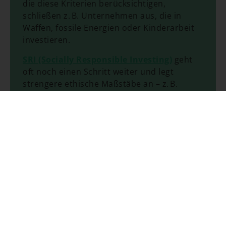
die diese Kriterien berücksichtigen,
schließen z. B. Unternehmen aus, die in
Waffen, fossile Energien oder Kinderarbeit
investieren.
SRI (Socially Responsible Investing)
geht
oft noch einen Schritt weiter und legt
strengere ethische Maßstäbe an – z. B.
durch den Ausschluss von Alkohol- oder
Glücksspielunternehmen.
Viele
nachhaltige ETFs und Fonds
können
bereits ab 25 Euro im Monat bespart
werden. Anbieter wie Lyxor, iShares, Amundi
oder UBS führen entsprechende Produkte,
die an nachhaltigen Indizes ausgerichtet
sind. Auch einige Mikroinvestment-Apps wie
Oskar oder Quirion bieten nachhaltige
Anlagestrategien speziell für
Kleinanleger:innen an.