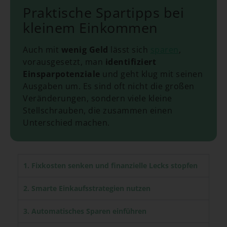
Praktische Spartipps bei
kleinem Einkommen
Auch mit
wenig Geld
lässt sich
sparen
,
vorausgesetzt, man
identifiziert
Einsparpotenziale
und geht klug mit seinen
Ausgaben um. Es sind oft nicht die großen
Veränderungen, sondern viele kleine
Stellschrauben, die zusammen einen
Unterschied machen.
1. Fixkosten senken und finanzielle Lecks stopfen
2. Smarte Einkaufsstrategien nutzen
3. Automatisches Sparen einführen