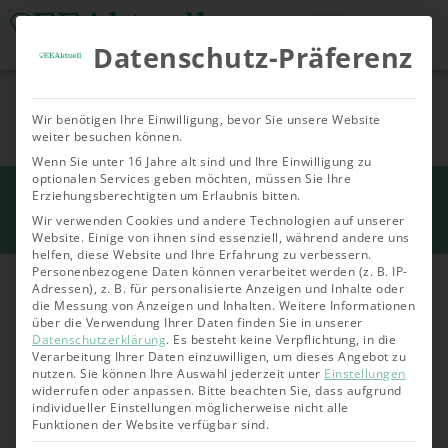
Datenschutz-Präferenz
Tools & Rechner
Über Uns
Nachhaltige
Allgemein
Bioenergie
Geoth
Wir benötigen Ihre Einwilligung, bevor Sie unsere Website
Investments
weiter besuchen können.
Wenn Sie unter 16 Jahre alt sind und Ihre Einwilligung zu
optionalen Services geben möchten, müssen Sie Ihre
Start
Erziehungsberechtigten um Erlaubnis bitten.
»
Investments
»
Energiegenossenschaft-
Erfahrungen: Mit ValueVerde investieren
Wir verwenden Cookies und andere Technologien auf unserer
Website. Einige von ihnen sind essenziell, während andere uns
helfen, diese Website und Ihre Erfahrung zu verbessern.
Personenbezogene Daten können verarbeitet werden (z. B. IP-
Adressen), z. B. für personalisierte Anzeigen und Inhalte oder
die Messung von Anzeigen und Inhalten.
Weitere Informationen
über die Verwendung Ihrer Daten finden Sie in unserer
Datenschutzerklärung
.
Es besteht keine Verpflichtung, in die
Verarbeitung Ihrer Daten einzuwilligen, um dieses Angebot zu
nutzen.
Sie können Ihre Auswahl jederzeit unter
Einstellungen
widerrufen oder anpassen.
Bitte beachten Sie, dass aufgrund
individueller Einstellungen möglicherweise nicht alle
Funktionen der Website verfügbar sind.