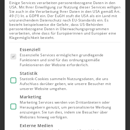
Einige Services verarbeiten personenbezogene Daten in den
USA. Mit Ihrer Einwilligung zur Nutzung dieser Services willigen
Sie auch in die Verarbeitung Ihrer Daten in den USA gemäß Art.
49 (1) lit. a GDPR ein. Der EuGH stuft die USA als ein Land mit
unzureichendem Datenschutz nach EU-Standards ein. Es
besteht beispielsweise die Gefahr, dass US-Behörden
personenbezogene Daten in Überwachungsprogrammen
verarbeiten, ohne dass für Europäerinnen und Europäer eine
Klagemöglichkeit besteht.
Es folgt
Essenziell
eine Liste
Essenzielle Services ermöglichen grundlegende
der Service-
Funktionen und sind für das ordnungsgemäße
Gruppen,
Funktionieren der Website erforderlich.
für die eine
Einwilligung
Statistik
erteilt
Statistik-Cookies sammeln Nutzungsdaten, die uns
werden
Aufschluss darüber geben, wie unsere Besucher mit
kann. Die
unserer Website umgehen.
erste
Service-
Marketing
Gruppe ist
Marketing Services werden von Drittanbietern oder
essenziell
Herausgebern genutzt, um personalisierte Werbung
und kann
nicht
anzuzeigen. Sie tun dies, indem sie Besucher über
abgewählt
Websites hinweg verfolgen.
werden.
Externe Medien