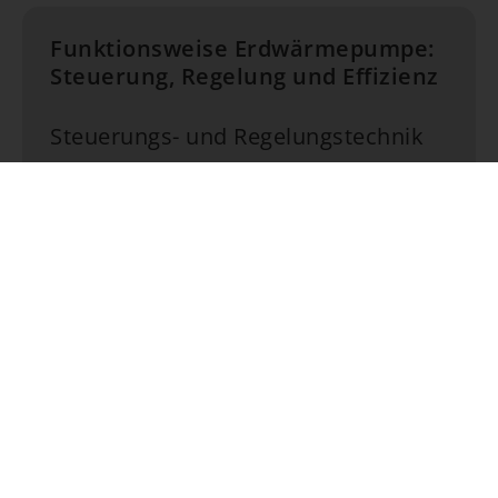
Funktionsweise Erdwärmepumpe:
Steuerung, Regelung und Effizienz
Steuerungs- und Regelungstechnik
Die
Präzision
moderner Erdwärmepumpen
zeigt sich besonders in ihrer ausgeklügelten
Steuerungs- und Regelungstechnik
.
Sensoren überwachen kontinuierlich
Parameter wie Temperatur, Druck und
Energieverbrauch. Diese Daten werden von
digitalen Steuergeräten ausgewertet, um
den Betrieb der Pumpe optimal anzupassen.
So kann die Anlage automatisch auf
veränderte
Außentemperaturen
und
Heizbedarfe
reagieren, was zu einer
signifikanten Steigerung der Effizienz und