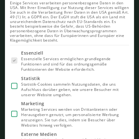
Einige Services verarbeiten personenbezogene Daten in den
USA. Mit Ihrer Einwilligung zur Nutzung dieser Services willigen
Sie auch in die Verarbeitung Ihrer Daten in den USA gemäß Art.
49 (1) lit. a GDPR ein. Der EuGH stuft die USA als ein Land mit
unzureichendem Datenschutz nach EU-Standards ein. Es
besteht beispielsweise die Gefahr, dass US-Behörden
personenbezogene Daten in Überwachungsprogrammen
verarbeiten, ohne dass für Europäerinnen und Europäer eine
Klagemöglichkeit besteht.
Es folgt
Essenziell
eine Liste
Essenzielle Services ermöglichen grundlegende
der Service-
Funktionen und sind für das ordnungsgemäße
Gruppen,
Funktionieren der Website erforderlich.
für die eine
Einwilligung
Statistik
erteilt
Statistik-Cookies sammeln Nutzungsdaten, die uns
werden
Aufschluss darüber geben, wie unsere Besucher mit
kann. Die
unserer Website umgehen.
erste
Service-
Marketing
Gruppe ist
Marketing Services werden von Drittanbietern oder
essenziell
Herausgebern genutzt, um personalisierte Werbung
und kann
nicht
anzuzeigen. Sie tun dies, indem sie Besucher über
abgewählt
Websites hinweg verfolgen.
werden.
Externe Medien