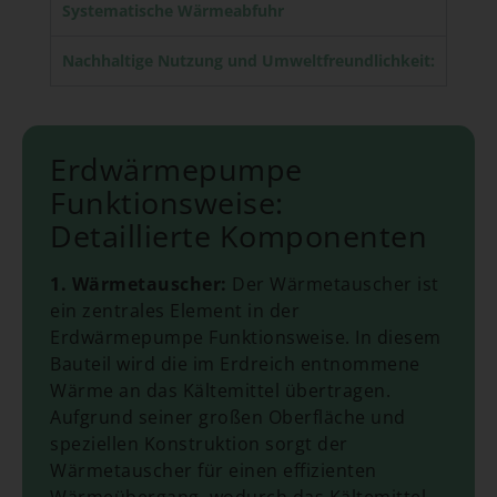
Systematische Wärmeabfuhr
Nachhaltige Nutzung und Umweltfreundlichkeit:
Erdwärmepumpe
Funktionsweise:
Detaillierte Komponenten
1. Wärmetauscher:
Der Wärmetauscher ist
ein zentrales Element in der
Erdwärmepumpe Funktionsweise. In diesem
Bauteil wird die im Erdreich entnommene
Wärme an das Kältemittel übertragen.
Aufgrund seiner großen Oberfläche und
speziellen Konstruktion sorgt der
Wärmetauscher für einen effizienten
Wärmeübergang, wodurch das Kältemittel