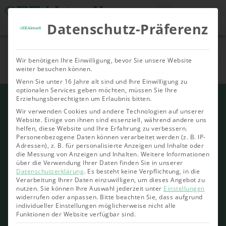
Datenschutz-Präferenz
Tools & Rechner
Über Uns
Nachhaltige
Allgemein
Bioenergie
Geoth
Wir benötigen Ihre Einwilligung, bevor Sie unsere Website
Investments
weiter besuchen können.
Wenn Sie unter 16 Jahre alt sind und Ihre Einwilligung zu
optionalen Services geben möchten, müssen Sie Ihre
Erziehungsberechtigten um Erlaubnis bitten.
Wir verwenden Cookies und andere Technologien auf unserer
Website. Einige von ihnen sind essenziell, während andere uns
Klimaziele im Portfolio: Wie
helfen, diese Website und Ihre Erfahrung zu verbessern.
Personenbezogene Daten können verarbeitet werden (z. B. IP-
realistisch ist die CO₂-
Adressen), z. B. für personalisierte Anzeigen und Inhalte oder
die Messung von Anzeigen und Inhalten.
Weitere Informationen
Reduktion mit ETFs?
über die Verwendung Ihrer Daten finden Sie in unserer
Datenschutzerklärung
.
Es besteht keine Verpflichtung, in die
Verarbeitung Ihrer Daten einzuwilligen, um dieses Angebot zu
nutzen.
Sie können Ihre Auswahl jederzeit unter
Einstellungen
BNP Paribas Asset Management im
widerrufen oder anpassen.
Bitte beachten Sie, dass aufgrund
individueller Einstellungen möglicherweise nicht alle
Interview
Funktionen der Website verfügbar sind.