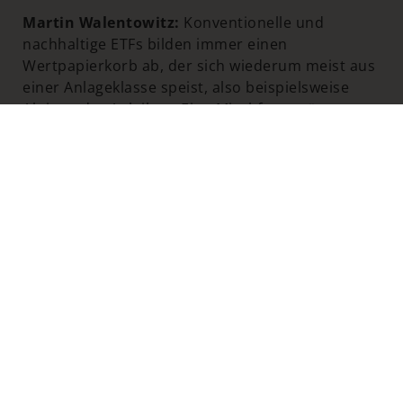
Martin Walentowitz:
Konventionelle und
nachhaltige ETFs bilden immer einen
Wertpapierkorb ab, der sich wiederum meist aus
einer Anlageklasse speist, also beispielsweise
Aktien oder Anleihen. Eine Mischform wären
sogenannte Multi-Asset-ETFs, die also
verschiedene Anlagekassen miteinander
kombinieren. Der große Vorteil von ETFs im
Vergleich zu Direktanlagen, also beispielsweise
einer einzelnen Aktie, ist die breite
Risikostreuung über eine Vielzahl von Titeln. Mit
einem Investment in einen ETF, der den US-
amerikanischen Index S&P 500 abbildet,
partizipiere ich als Anleger:in von der
Wertentwicklung von gleich 500 Unternehmen –
und das mit nur einer Transaktion. Es muss ja
auch nicht zwingend entweder/oder heißen. Viele
Anleger:innen nutzen ETFs für eine breite