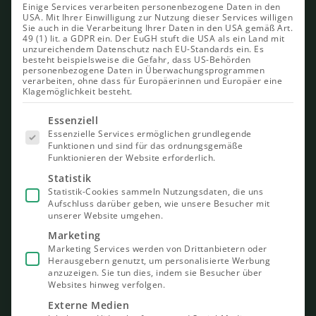
13. 01. 2026
Einige Services verarbeiten personenbezogene Daten in den
USA. Mit Ihrer Einwilligung zur Nutzung dieser Services willigen
Sie auch in die Verarbeitung Ihrer Daten in den USA gemäß Art.
49 (1) lit. a GDPR ein. Der EuGH stuft die USA als ein Land mit
unzureichendem Datenschutz nach EU-Standards ein. Es
besteht beispielsweise die Gefahr, dass US-Behörden
personenbezogene Daten in Überwachungsprogrammen
verarbeiten, ohne dass für Europäerinnen und Europäer eine
Klagemöglichkeit besteht.
Es folgt
Essenziell
eine Liste
Essenzielle Services ermöglichen grundlegende
der Service-
Funktionen und sind für das ordnungsgemäße
Gruppen,
Funktionieren der Website erforderlich.
für die eine
Einwilligung
Statistik
erteilt
Statistik-Cookies sammeln Nutzungsdaten, die uns
werden
Aufschluss darüber geben, wie unsere Besucher mit
kann. Die
unserer Website umgehen.
erste
Service-
Marketing
Gruppe ist
Marketing Services werden von Drittanbietern oder
essenziell
Herausgebern genutzt, um personalisierte Werbung
und kann
nicht
anzuzeigen. Sie tun dies, indem sie Besucher über
abgewählt
Websites hinweg verfolgen.
werden.
Externe Medien