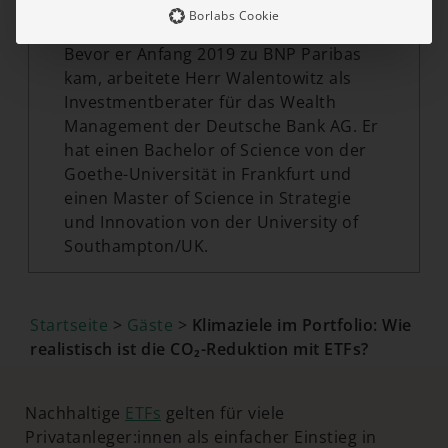
Manager für das Wealth Management
Borlabs Cookie
von BNP Paribas in Deutschland tätig.
Bevor er Anfang 2019 zu BNP Paribas
kam, arbeitete Herr Walentowitz als
Investmentberater für das Wealth
Management der Deutsche Bank AG. Er
hat einen Bachelor of Science von der
Goethe-Universität in Frankfurt und
einen Master of Science in Strategie
und Innovation von der University of
Southampton/UK.
Startseite
>
Gäste
>
Klimaziele im Portfolio: Wie
realistisch ist die CO₂-Reduktion mit ETFs?
Nachhaltige
ETFs
gelten für viele
Privatanleger:innen als einfacher Einstieg in