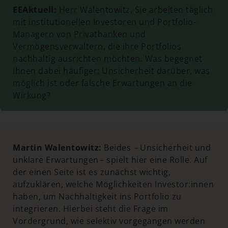
EEAktuell:
Herr Walentowitz, Sie arbeiten täglich
mit institutionellen Investoren und Portfolio-
Managern von Privatbanken und
Vermögensverwaltern, die ihre Portfolios
nachhaltig ausrichten möchten. Was begegnet
Ihnen dabei häufiger: Unsicherheit darüber, was
möglich ist oder falsche Erwartungen an die
Wirkung?
Martin Walentowitz:
Beides – Unsicherheit und
unklare Erwartungen – spielt hier eine Rolle. Auf
der einen Seite ist es zunächst wichtig,
aufzuklären, welche Möglichkeiten Investor:innen
haben, um Nachhaltigkeit ins Portfolio zu
integrieren. Hierbei steht die Frage im
Vordergrund, wie selektiv vorgegangen werden