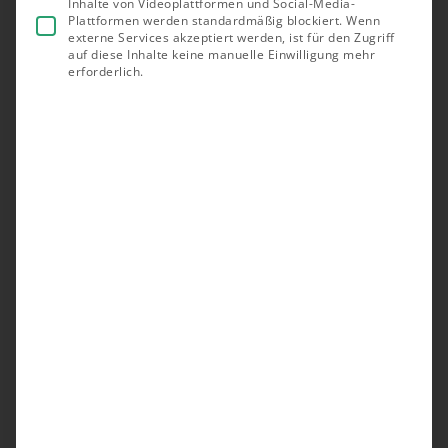
Inhalte von Videoplattformen und Social-Media-
Plattformen werden standardmäßig blockiert. Wenn
„Was heute bewiesen ist, war einst nur
externe Services akzeptiert werden, ist für den Zugriff
vorgestellt.“
William Blake
auf diese Inhalte keine manuelle Einwilligung mehr
erforderlich.
Artikel von Madlen Schröder