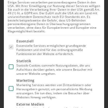
Einige Services verarbeiten personenbezogene Daten in den
USA. Mit Ihrer Einwilligung zur Nutzung dieser Services willigen
Madlen Schröder
Sie auch in die Verarbeitung Ihrer Daten in den USA gemäß Art.
49 (1) lit. a GDPR ein. Der EuGH stuft die USA als ein Land mit
unzureichendem Datenschutz nach EU-Standards ein. Es
Expertin für nachhaltiges
besteht beispielsweise die Gefahr, dass US-Behörden
personenbezogene Daten in Überwachungsprogrammen
Investieren
verarbeiten, ohne dass für Europäerinnen und Europäer eine
Klagemöglichkeit besteht.
Es folgt
Essenziell
eine Liste
Essenzielle Services ermöglichen grundlegende
der Service-
Funktionen und sind für das ordnungsgemäße
Gruppen,
Madlen Schröder ist eine innovations- und
Funktionieren der Website erforderlich.
für die eine
Einwilligung
zukunftsbegeisterte Investment-Expertin. Mit
Statistik
erteilt
ihrer Leidenschaft für nachhaltige Ideen, grüne
Statistik-Cookies sammeln Nutzungsdaten, die uns
werden
Aufschluss darüber geben, wie unsere Besucher mit
kann. Die
Technologien und wirkungsorientierte
unserer Website umgehen.
erste
Geldanlagen verbindet sie fundiertes
Service-
Marketing
Gruppe ist
Fachwissen mit inspirierendem Storytelling.
Marketing Services werden von Drittanbietern oder
essenziell
Besonders fasziniert sie der Gedanke, Kapital
Herausgebern genutzt, um personalisierte Werbung
und kann
nicht
anzuzeigen. Sie tun dies, indem sie Besucher über
gezielt für eine bessere Zukunft einzusetzen
abgewählt
Websites hinweg verfolgen.
und genau das bringt sie in ihren Texten auf
werden.
Externe Medien
den Punkt.