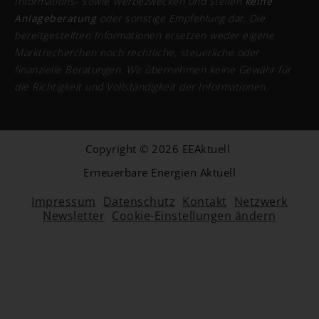
Informations- sowie Werbezwecken und stellen
keine
Anlageberatung
oder sonstige Empfehlung dar. Die
bereitgestellten Informationen ersetzen weder eigene
Marktrecherchen noch rechtliche, steuerliche oder
finanzielle Beratungen. Wir übernehmen keine Gewähr für
die Richtigkeit und Vollständigkeit der Informationen.
Copyright © 2026 EEAktuell
Erneuerbare Energien Aktuell
Impressum
Datenschutz
Kontakt
Netzwerk
Newsletter
Cookie-Einstellungen ändern