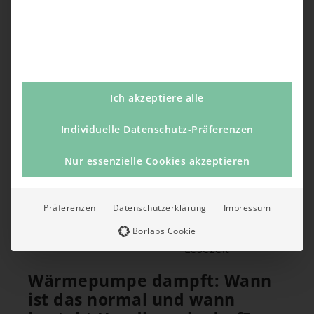
über Industrie oder Freiberufler bis...
Ich akzeptiere alle
Individuelle Datenschutz-Präferenzen
Nur essenzielle Cookies akzeptieren
Präferenzen
Datenschutzerklärung
Impressum
03.12.2025
6 Minuten
Borlabs Cookie
Lesezeit
Wärmepumpe dampft: Wann
ist das normal und wann