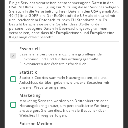
Einige Services verarbeiten personenbezogene Daten in den
USA. Mit Ihrer Einwilligung zur Nutzung dieser Services willigen
Sie auch in die Verarbeitung Ihrer Daten in den USA gemäß Art.
49 (1) lit. a GDPR ein. Der EuGH stuft die USA als ein Land mit
unzureichendem Datenschutz nach EU-Standards ein. Es
besteht beispielsweise die Gefahr, dass US-Behörden
personenbezogene Daten in Überwachungsprogrammen
verarbeiten, ohne dass für Europäerinnen und Europäer eine
Klagemöglichkeit besteht.
Es folgt
Essenziell
eine Liste
Essenzielle Services ermöglichen grundlegende
der Service-
Funktionen und sind für das ordnungsgemäße
Gruppen,
Funktionieren der Website erforderlich.
für die eine
Einwilligung
Statistik
erteilt
Statistik-Cookies sammeln Nutzungsdaten, die uns
werden
Aufschluss darüber geben, wie unsere Besucher mit
kann. Die
unserer Website umgehen.
erste
Service-
Marketing
Gruppe ist
Marketing Services werden von Drittanbietern oder
essenziell
Herausgebern genutzt, um personalisierte Werbung
und kann
nicht
anzuzeigen. Sie tun dies, indem sie Besucher über
abgewählt
Websites hinweg verfolgen.
werden.
Externe Medien