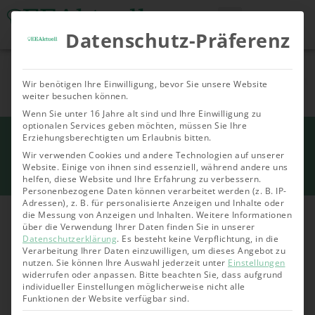
Datenschutz-Präferenz
Tools & Rechner
Über Uns
Nachhaltige
Allgemein
Bioenergie
Geoth
Wir benötigen Ihre Einwilligung, bevor Sie unsere Website
Investments
weiter besuchen können.
Wenn Sie unter 16 Jahre alt sind und Ihre Einwilligung zu
optionalen Services geben möchten, müssen Sie Ihre
Start
Erziehungsberechtigten um Erlaubnis bitten.
»
Allgemein
»
Naturstrom Erfahrungen: Wie
funktioniert der Naturstrom Login und
Wir verwenden Cookies und andere Technologien auf unserer
Website. Einige von ihnen sind essenziell, während andere uns
das Kundenportal?
helfen, diese Website und Ihre Erfahrung zu verbessern.
Personenbezogene Daten können verarbeitet werden (z. B. IP-
Adressen), z. B. für personalisierte Anzeigen und Inhalte oder
die Messung von Anzeigen und Inhalten.
Weitere Informationen
über die Verwendung Ihrer Daten finden Sie in unserer
Datenschutzerklärung
.
Es besteht keine Verpflichtung, in die
Verarbeitung Ihrer Daten einzuwilligen, um dieses Angebot zu
nutzen.
Sie können Ihre Auswahl jederzeit unter
Einstellungen
widerrufen oder anpassen.
Bitte beachten Sie, dass aufgrund
individueller Einstellungen möglicherweise nicht alle
Funktionen der Website verfügbar sind.