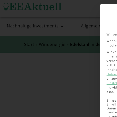
Nachhaltige Investments
Allgemein
Wir be
Wenn S
Start
»
Windenergie
»
Edelstahl in der Offs
möchte
Wir ve
ihnen 
verbes
z. B. 
Inhalt
Daten
einzuw
Einste
indivi
sind.
Einige
Einwil
Daten 
Land m
beispi