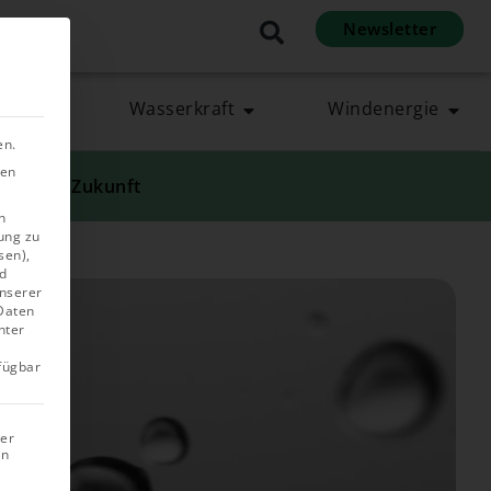
Newsletter
en
rgie
Wasserkraft
Windenergie
en.
ben
ie grüne Zukunft
n
ung zu
sen),
d
unserer
 Daten
nter
rfügbar
rer
in