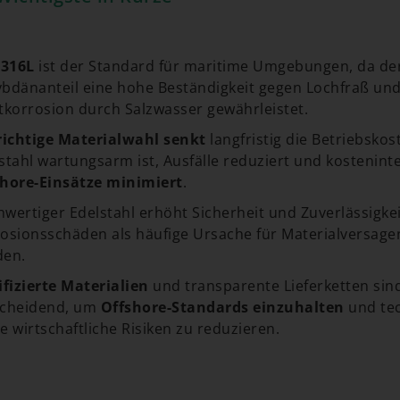
 316L
ist der Standard für maritime Umgebungen, da de
bdänanteil eine hohe Beständigkeit gegen Lochfraß un
tkorrosion durch Salzwasser gewährleistet.
richtige Materialwahl senkt
langfristig die Betriebskost
stahl wartungsarm ist, Ausfälle reduziert und kostenint
hore-Einsätze minimiert
.
wertiger Edelstahl erhöht Sicherheit und Zuverlässigkei
osionsschäden als häufige Ursache für Materialversag
den.
ifizierte Materialien
und transparente Lieferketten sin
scheidend, um
Offshore-Standards einzuhalten
und te
e wirtschaftliche Risiken zu reduzieren.