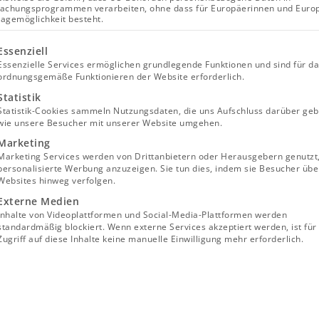
achungsprogrammen verarbeiten, ohne dass für Europäerinnen und Euro
lagemöglichkeit besteht.
lgt eine Liste der Service-Gruppen, für die eine Einwill
Essenziell
Essenzielle Services ermöglichen grundlegende Funktionen und sind für d
ordnungsgemäße Funktionieren der Website erforderlich.
Statistik
Statistik-Cookies sammeln Nutzungsdaten, die uns Aufschluss darüber geb
wie unsere Besucher mit unserer Website umgehen.
Marketing
Marketing Services werden von Drittanbietern oder Herausgebern genutzt
personalisierte Werbung anzuzeigen. Sie tun dies, indem sie Besucher übe
Websites hinweg verfolgen.
Externe Medien
Inhalte von Videoplattformen und Social-Media-Plattformen werden
standardmäßig blockiert. Wenn externe Services akzeptiert werden, ist für
Zugriff auf diese Inhalte keine manuelle Einwilligung mehr erforderlich.