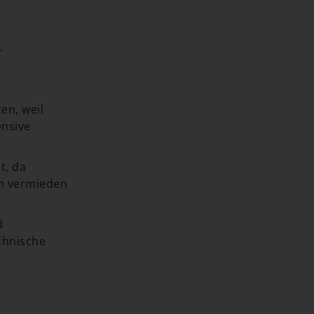
r
d
en, weil
ensive
t, da
en vermieden
d
chnische