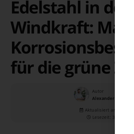
Edelstahl in der
Windkraft: Max
Korrosionsbest
für die grüne Z
Autor
Alexander Barth
Aktualisiert am 11.06.
Lesezeit: 3 Minute