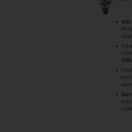
AISI
Moly
Spal
Die
Edel
Offs
Hoch
Korr
wer
Zert
ent
sowi