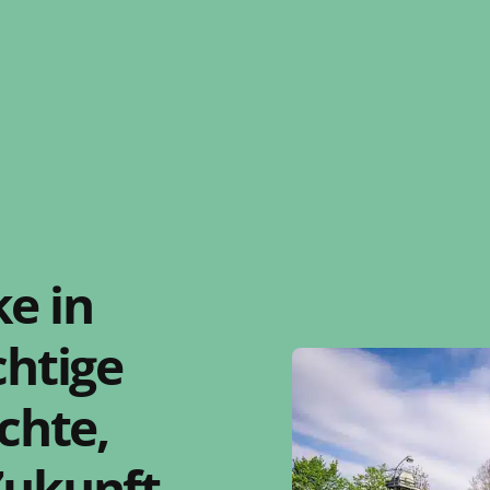
e in
chtige
chte,
Zukunft