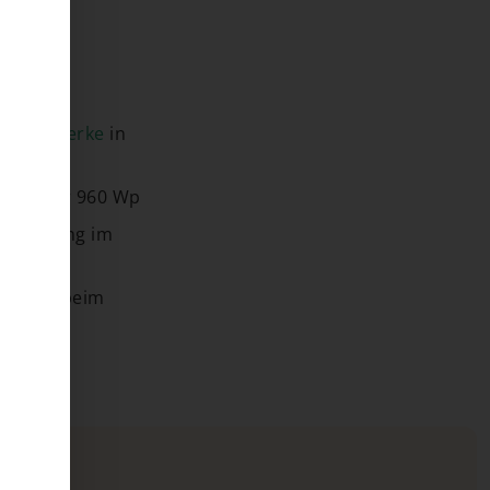
onkraftwerke
in
cker nur 960 Wp
strierung im
müssen beim