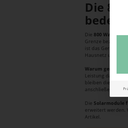
Die 80
bedeute
Die
800 Watt
sind 
Grenze bezieht si
ist das Gerät, das
Hausnetz umwande
Warum genau 800
Leistung das Haus
bleiben die Sicherh
anschließen dürfe
Pr
Die
Solarmodule f
erweitert werden. 
Artikel.