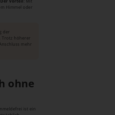
.
Der Vorteil
: Mit
ktem Himmel oder
g der
. Trotz höherer
 Anschluss mehr
ch ohne
meldefrei ist ein