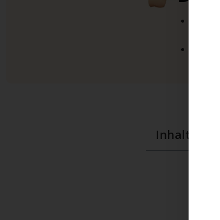
Modull
wird
Noch ke
Verglei
Inhaltsver