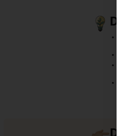
Das 
Maxima
2026
Maxima
Plug-an
Marktst
Größer
Netzbe
Dire