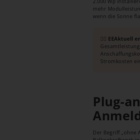
2.000 Wp installie
mehr Modulleistun
wenn die Sonne fla
👉🏼 EEAktuell e
Gesamtleistung,
Anschaffungskos
Stromkosten ei
Plug-an
Anmeld
Der Begriff „ohne 