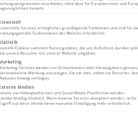
achungsprogrammen verarbeiten, ohne dass für Europäerinnen und Euro
lagemöglichkeit besteht.
tt oder
lgt eine Liste der Service-Gruppen, für die eine Einwill
Essenziell
Essenzielle Services ermöglichen grundlegende Funktionen und sind für d
ordnungsgemäße Funktionieren der Website erforderlich.
Statistik
Statistik-Cookies sammeln Nutzungsdaten, die uns Aufschluss darüber geb
wie unsere Besucher mit unserer Website umgehen.
Marketing
Marketing Services werden von Drittanbietern oder Herausgebern genutzt
personalisierte Werbung anzuzeigen. Sie tun dies, indem sie Besucher übe
Websites hinweg verfolgen.
Externe Medien
Inhalte von Videoplattformen und Social-Media-Plattformen werden
standardmäßig blockiert. Wenn externe Services akzeptiert werden, ist für
aximale Leistung für Balkonkraftwerke kursieren 800 Wa
Zugriff auf diese Inhalte keine manuelle Einwilligung mehr erforderlich.
wei Zahlen, die beide korrekt sind, jedoch in den richti
6 sind Balkonkraftwerke mit einer Gesamtleistung bis 
richter nicht mehr als 800 Watt einspeist.