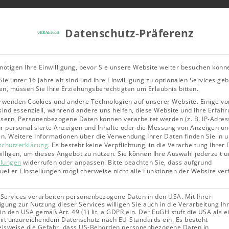
Tools & Rechner
Über Uns
Leitfad
Datenschutz-Präferenz
Bioenergie
Geothermie
Solarene
nötigen Ihre Einwilligung, bevor Sie unsere Website weiter besuchen könn
ie unter 16 Jahre alt sind und Ihre Einwilligung zu optionalen Services ge
st die maximale Leistung für das Balkonkraftwerk 2026? 2000
n, müssen Sie Ihre Erziehungsberechtigten um Erlaubnis bitten.
rwenden Cookies und andere Technologien auf unserer Website. Einige vo
sind essenziell, während andere uns helfen, diese Website und Ihre Erfahr
sern.
Personenbezogene Daten können verarbeitet werden (z. B. IP-Adres
für personalisierte Anzeigen und Inhalte oder die Messung von Anzeigen un
en.
Weitere Informationen über die Verwendung Ihrer Daten finden Sie in 
aximale
schutzerklärung
.
Es besteht keine Verpflichtung, in die Verarbeitung Ihrer
illigen, um dieses Angebot zu nutzen.
Sie können Ihre Auswahl jederzeit u
llungen
widerrufen oder anpassen.
Bitte beachten Sie, dass aufgrund
dueller Einstellungen möglicherweise nicht alle Funktionen der Website ve
as
 Services verarbeiten personenbezogene Daten in den USA. Mit Ihrer
ligung zur Nutzung dieser Services willigen Sie auch in die Verarbeitung Ih
erk
in den USA gemäß Art. 49 (1) lit. a GDPR ein. Der EuGH stuft die USA als e
it unzureichendem Datenschutz nach EU-Standards ein. Es besteht
elsweise die Gefahr, dass US-Behörden personenbezogene Daten in