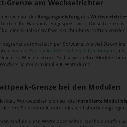
tt-Grenze am Wechselrichter
hen sich auf die
Ausgangsleistung
des
Wechselrichter
chlich in Ihr Hausnetz eingespeist wird. Diese Grenze ist
f bei einem Balkonkraftwerk nicht überschritten werden.
 begrenzt automatisch per Software, wie viel Strom ins 
hten,
wie ein Wechselrichter technisch funktioniert
, hilf
eich- zu Wechselstrom. Selbst wenn Ihre Module theore
 Wechselrichter maximal 800 Watt durch.
Wattpeak-Grenze bei den Modulen
ak
(kurz Wp) beziehen sich auf die
installierte Modullei
, die Ihre Solarmodule unter idealen Laborbedingungen
ichen Module diese Werte aber selten. Deshalb dürfen Si