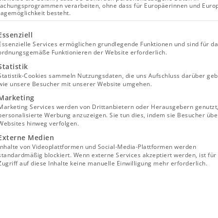
achungsprogrammen verarbeiten, ohne dass für Europäerinnen und Euro
lagemöglichkeit besteht.
lgt eine Liste der Service-Gruppen, für die eine Einwill
Essenziell
Essenzielle Services ermöglichen grundlegende Funktionen und sind für d
ordnungsgemäße Funktionieren der Website erforderlich.
Statistik
Statistik-Cookies sammeln Nutzungsdaten, die uns Aufschluss darüber geb
wie unsere Besucher mit unserer Website umgehen.
Marketing
Marketing Services werden von Drittanbietern oder Herausgebern genutzt
personalisierte Werbung anzuzeigen. Sie tun dies, indem sie Besucher übe
Websites hinweg verfolgen.
Externe Medien
Inhalte von Videoplattformen und Social-Media-Plattformen werden
standardmäßig blockiert. Wenn externe Services akzeptiert werden, ist für
Zugriff auf diese Inhalte keine manuelle Einwilligung mehr erforderlich.