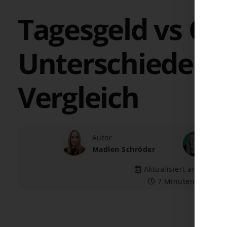
Tagesgeld vs Gi
Unterschiede i
Vergleich
Autor
Gepr
Madlen Schröder
Jess
Aktualisiert am 29.07.
7 Minuten Lesezeit