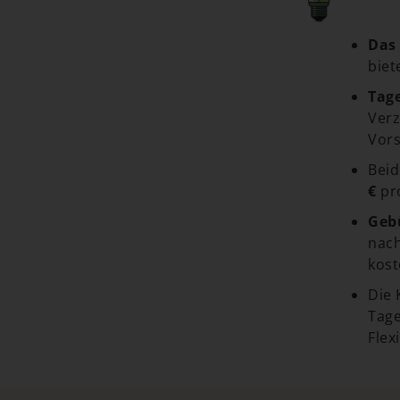
Das
biet
Tag
Verz
Vors
Beid
€
pro
Geb
nach
kost
Die 
Tage
Flex