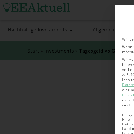
Nachhaltige Investments
Allgemein
Wir be
Wenn S
Start
»
Investments
»
Tagesgeld vs Girokont
möchte
Wir ve
ihnen 
verbes
z. B. 
Inhalt
Daten
einzuw
Einste
indivi
sind.
Einige
Einwil
Daten 
Land m
beispi