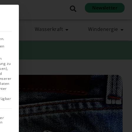
Newsletter
en
rgie
Wasserkraft
Windenergie
en.
ben
n
ung zu
sen),
d
unserer
 Daten
nter
rfügbar
rer
in