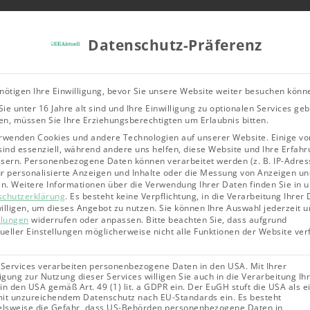
Tools & Rechner
Über Uns
Leitfad
Datenschutz-Präferenz
Bioenergie
Geothermie
Solarene
nötigen Ihre Einwilligung, bevor Sie unsere Website weiter besuchen könn
ie unter 16 Jahre alt sind und Ihre Einwilligung zu optionalen Services ge
o: Unterschiede im Vergleich
n, müssen Sie Ihre Erziehungsberechtigten um Erlaubnis bitten.
rwenden Cookies und andere Technologien auf unserer Website. Einige vo
sind essenziell, während andere uns helfen, diese Website und Ihre Erfahr
sern.
Personenbezogene Daten können verarbeitet werden (z. B. IP-Adres
für personalisierte Anzeigen und Inhalte oder die Messung von Anzeigen un
en.
Weitere Informationen über die Verwendung Ihrer Daten finden Sie in 
schutzerklärung
.
Es besteht keine Verpflichtung, in die Verarbeitung Ihrer
illigen, um dieses Angebot zu nutzen.
Sie können Ihre Auswahl jederzeit u
llungen
widerrufen oder anpassen.
Bitte beachten Sie, dass aufgrund
dueller Einstellungen möglicherweise nicht alle Funktionen der Website ve
 Services verarbeiten personenbezogene Daten in den USA. Mit Ihrer
ligung zur Nutzung dieser Services willigen Sie auch in die Verarbeitung Ih
in den USA gemäß Art. 49 (1) lit. a GDPR ein. Der EuGH stuft die USA als e
it unzureichendem Datenschutz nach EU-Standards ein. Es besteht
elsweise die Gefahr, dass US-Behörden personenbezogene Daten in