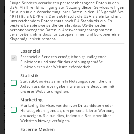
Einige Services verarbeiten personenbezogene Daten in den
besten Wege für eine sichere
USA. Mit Ihrer Einwilligung zur Nutzung dieser Services willigen
Sie auch in die Verarbeitung Ihrer Daten in den USA gemäß Art.
49 (1) lit. a GDPR ein. Der EuGH stuft die USA als ein Land mit
finanzielle Zukunft
unzureichendem Datenschutz nach EU-Standards ein. Es
besteht beispielsweise die Gefahr, dass US-Behörden
personenbezogene Daten in Überwachungsprogrammen
Autor
verarbeiten, ohne dass für Europäerinnen und Europäer eine
Lars Hartog
Klagemöglichkeit besteht.
Geprüft von
Es folgt
Jessica Dzikonski
Essenziell
eine Liste
Essenzielle Services ermöglichen grundlegende
der Service-
Aktualisiert am 12.06.2026
Funktionen und sind für das ordnungsgemäße
Gruppen,
Funktionieren der Website erforderlich.
für die eine
Einwilligung
Statistik
erteilt
Statistik-Cookies sammeln Nutzungsdaten, die uns
werden
Es gibt eine Vielzahl an Optionen, mit denen Eltern,
Aufschluss darüber geben, wie unsere Besucher mit
kann. Die
unserer Website umgehen.
Großeltern oder auch Paten Geld für Kinder anlegen
erste
Service-
können. Neben klassischen Anlageoptionen wie dem
Marketing
Gruppe ist
Marketing Services werden von Drittanbietern oder
Sparbuch haben sich vor allem ETF-Investments
essenziell
Herausgebern genutzt, um personalisierte Werbung
und kann
durch das Kinderdepot in den Vordergrund
nicht
anzuzeigen. Sie tun dies, indem sie Besucher über
gespielt. Erfahren Sie hier, welche Methoden es gibt,
abgewählt
Websites hinweg verfolgen.
werden.
worin die Stärken und Schwächen der jeweiligen
Externe Medien