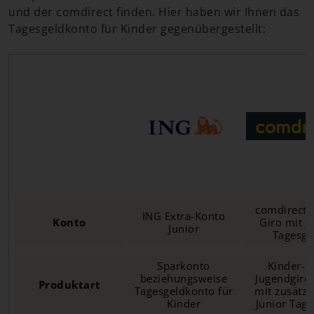
und der comdirect finden. Hier haben wir Ihnen das
Tagesgeldkonto für Kinder gegenübergestellt:
comdirect J
ING Extra-Konto
Konto
Giro mit J
Junior
Tagesge
Sparkonto
Kinder- 
beziehungsweise
Jugendgiro
Produktart
Tagesgeldkonto für
mit zusätz
Kinder
Junior Tage