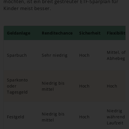
möchten, ist ein breit gestreuter ETF-Sparplan für
Kinder meist besser.
Geldanlage
Renditechance
Sicherheit
Flexibilitä
Mittel, oft
Sparbuch
Sehr niedrig
Hoch
Abhebegr
Sparkonto
Niedrig bis
oder
Hoch
Hoch
mittel
Tagesgeld
Niedrig
Niedrig bis
Festgeld
Hoch
während d
mittel
Laufzeit