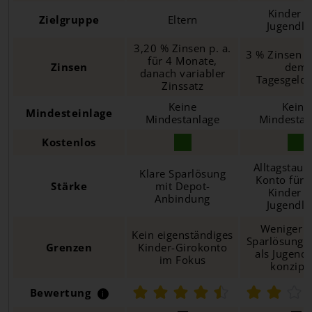
Kinder 
Zielgruppe
Eltern
Jugendli
3,20 % Zinsen p. a.
3 % Zinsen p.
für 4 Monate,
Zinsen
dem
danach variabler
Tagesgeld
Zinssatz
Keine
Keine
Mindesteinlage
Mindestanlage
Mindestan
Kostenlos
Alltagstaug
Klare Sparlösung
Konto für ä
Stärke
mit Depot-
Kinder 
Anbindung
Jugendli
Weniger r
Kein eigenständiges
Sparlösung, 
Grenzen
Kinder-Girokonto
als Jugend
im Fokus
konzipie
Bewertung
i