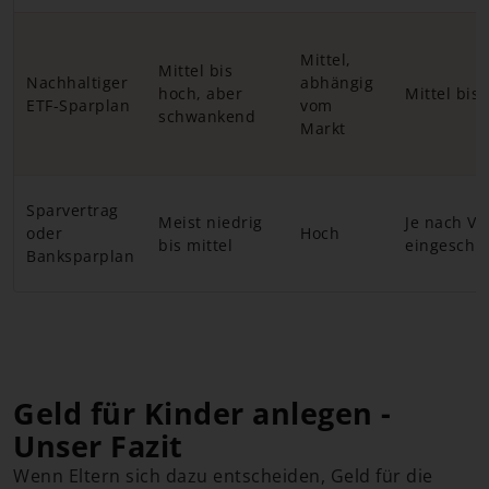
Mittel,
Mittel bis
Nachhaltiger
abhängig
hoch, aber
Mittel bis
ETF-Sparplan
vom
schwankend
Markt
Sparvertrag
Meist niedrig
Je nach Ve
oder
Hoch
bis mittel
eingeschr
Banksparplan
Geld für Kinder anlegen -
Unser Fazit
Wenn Eltern sich dazu entscheiden, Geld für die