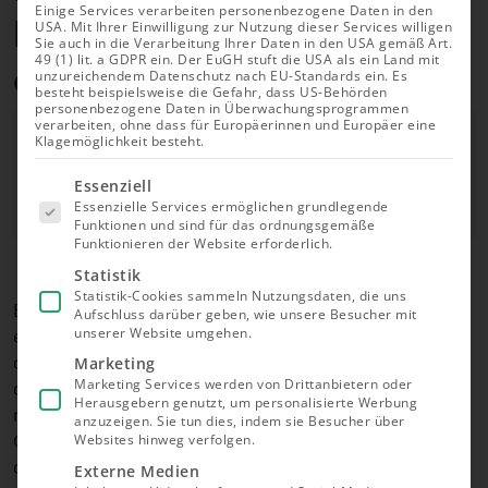
Einige Services verarbeiten personenbezogene Daten in den
komplette Leitfaden für den
USA. Mit Ihrer Einwilligung zur Nutzung dieser Services willigen
Sie auch in die Verarbeitung Ihrer Daten in den USA gemäß Art.
49 (1) lit. a GDPR ein. Der EuGH stuft die USA als ein Land mit
erfolgreichen Einstieg
unzureichendem Datenschutz nach EU-Standards ein. Es
besteht beispielsweise die Gefahr, dass US-Behörden
personenbezogene Daten in Überwachungsprogrammen
Autor
verarbeiten, ohne dass für Europäerinnen und Europäer eine
Lars Hartog
Klagemöglichkeit besteht.
Geprüft von
Es folgt
Jessica Dzikonski
Essenziell
eine Liste
Essenzielle Services ermöglichen grundlegende
der Service-
Aktualisiert am 29.03.2026
Funktionen und sind für das ordnungsgemäße
Gruppen,
Funktionieren der Website erforderlich.
für die eine
Einwilligung
Statistik
erteilt
Statistik-Cookies sammeln Nutzungsdaten, die uns
werden
ETFs sind ideal für Einsteiger:innen, da nicht in eine
Aufschluss darüber geben, wie unsere Besucher mit
kann. Die
unserer Website umgehen.
einzelne Aktie, sondern in einen Index, wie den Dax
erste
Service-
oder den MSCI World investiert wird. Dadurch wird
Marketing
Gruppe ist
Marketing Services werden von Drittanbietern oder
die Geldanlage diversifiziert. Der Vermögensaufbau
essenziell
Herausgebern genutzt, um personalisierte Werbung
und kann
mit ETFs ist ebenfalls beliebt, da ETFs mit niedrigen
nicht
anzuzeigen. Sie tun dies, indem sie Besucher über
Gebühren und Transparenz überzeugen. Lernen Sie
abgewählt
Websites hinweg verfolgen.
werden.
das Grundprinzip von Investments in ETFs kennen,
Externe Medien