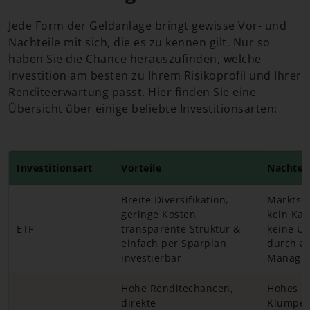
Jede Form der Geldanlage bringt gewisse Vor- und
Nachteile mit sich, die es zu kennen gilt. Nur so
haben Sie die Chance herauszufinden, welche
Investition am besten zu Ihrem Risikoprofil und Ihrer
Renditeerwartung passt. Hier finden Sie eine
Übersicht über einige beliebte Investitionsarten:
Investitionsart
Vorteile
Nachteil
Breite Diversifikation,
Marktsc
geringe Kosten,
kein Kap
ETF
transparente Struktur &
keine Üb
einfach per Sparplan
durch ak
investierbar
Manage
Hohe Renditechancen,
Hohes
direkte
Klumpenr