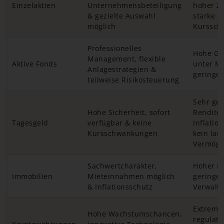
Einzelaktien
Unternehmensbeteiligung
hoher Z
& gezielte Auswahl
starke
möglich
Kurssch
Professionelles
Hohe Ge
Management, flexible
Aktive Fonds
unter Ma
Anlagestrategien &
geringe
teilweise Risikosteuerung
Sehr ger
Hohe Sicherheit, sofort
Rendite,
Tagesgeld
verfügbar & keine
Inflation
Kursschwankungen
kein lang
Vermöge
Sachwertcharakter,
Hoher Ka
Immobilien
Mieteinnahmen möglich
geringe F
& Inflationsschutz
Verwalt
Extreme V
Hohe Wachstumschancen,
regulato