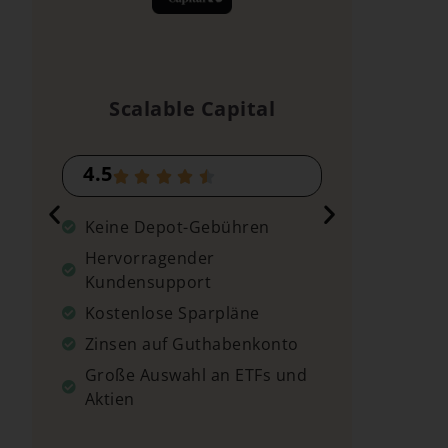
Scalable Capital
4.5
4.2
Keine Depot-Gebühren
Kein
Hervorragender
Kost
Kundensupport
Zins
Kostenlose Sparpläne
Groß
Zinsen auf Guthabenkonto
Aktie
Große Auswahl an ETFs und
Aktien
→