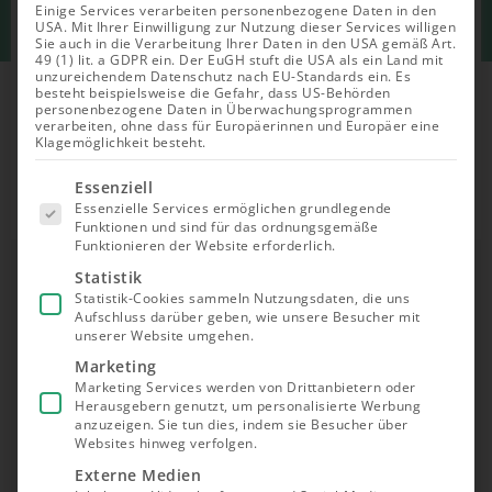
Einige Services verarbeiten personenbezogene Daten in den
Zinsspanne p.a.:
ca. 5-8 %
USA. Mit Ihrer Einwilligung zur Nutzung dieser Services willigen
Sie auch in die Verarbeitung Ihrer Daten in den USA gemäß Art.
49 (1) lit. a GDPR ein. Der EuGH stuft die USA als ein Land mit
unzureichendem Datenschutz nach EU-Standards ein. Es
Laufzeiten:
2-10 Jahre
besteht beispielsweise die Gefahr, dass US-Behörden
personenbezogene Daten in Überwachungsprogrammen
verarbeiten, ohne dass für Europäerinnen und Europäer eine
Klagemöglichkeit besteht.
Zu Finexity*
Es folgt
Essenziell
eine Liste
Essenzielle Services ermöglichen grundlegende
der Service-
Funktionen und sind für das ordnungsgemäße
Gruppen,
Funktionieren der Website erforderlich.
für die eine
Einwilligung
Besonderheiten
Statistik
erteilt
Statistik-Cookies sammeln Nutzungsdaten, die uns
werden
Sekundärmarkt
Aufschluss darüber geben, wie unsere Besucher mit
kann. Die
unserer Website umgehen.
erste
Tokenisierte Sachwerte
Service-
Marketing
Gruppe ist
Breite Auswahl an Sachwerten
Marketing Services werden von Drittanbietern oder
essenziell
Herausgebern genutzt, um personalisierte Werbung
und kann
nicht
anzuzeigen. Sie tun dies, indem sie Besucher über
Vorteile & Nachteile
abgewählt
Websites hinweg verfolgen.
werden.
Breites Portfolio
Externe Medien