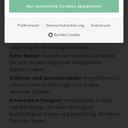
Nur essenzielle Cookies akzeptieren
Finexity bietet eine breite Palette an alternativen
Anlagen, darunter:
Immobilien:
Investitionen in tokenisierte Wohn-
Präferenzen
Datenschutzerklärung
Impressum
und Gewerbeimmobilien.
Borlabs Cookie
Kunst:
Anteile an wertvollen Kunstwerken, die
langfristig im Wert steigen können.
Feine Weine:
Investitionen in exklusive Weine,
die sich als wertsteigernde Anlageklasse
etabliert haben.
Oldtimer und Sammlerstücke:
Investitionen in
seltene Sammlerfahrzeuge und andere
wertvolle Objekte.
Erneuerbare Energien:
Investitionen in Solar-
und Windparks, die einen Beitrag zur
Nachhaltigkeit leisten und gleichzeitig attraktive
Renditen bieten​.