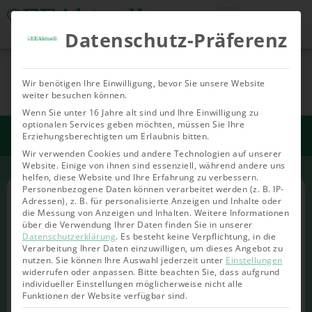
Datenschutz-Präferenz
Tools & Rechner
Über Uns
Nachhaltige
Allgemein
Bioenergie
Geoth
Wir benötigen Ihre Einwilligung, bevor Sie unsere Website
Investments
weiter besuchen können.
Wenn Sie unter 16 Jahre alt sind und Ihre Einwilligung zu
optionalen Services geben möchten, müssen Sie Ihre
Startseite
>
Anbieter
>
Finexity
Erziehungsberechtigten um Erlaubnis bitten.
Wir verwenden Cookies und andere Technologien auf unserer
Website. Einige von ihnen sind essenziell, während andere uns
helfen, diese Website und Ihre Erfahrung zu verbessern.
Personenbezogene Daten können verarbeitet werden (z. B. IP-
Finexity
Adressen), z. B. für personalisierte Anzeigen und Inhalte oder
die Messung von Anzeigen und Inhalten.
Weitere Informationen
über die Verwendung Ihrer Daten finden Sie in unserer
Datenschutzerklärung
.
Es besteht keine Verpflichtung, in die
Verarbeitung Ihrer Daten einzuwilligen, um dieses Angebot zu
Mindestanlage:
ab 500 Euro
nutzen.
Sie können Ihre Auswahl jederzeit unter
Einstellungen
widerrufen oder anpassen.
Bitte beachten Sie, dass aufgrund
individueller Einstellungen möglicherweise nicht alle
Anlage-klassen:
Sachwerte
Funktionen der Website verfügbar sind.