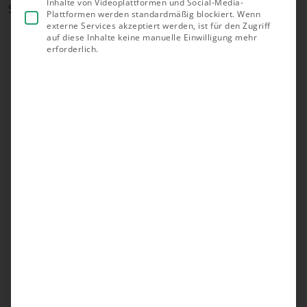
Inhalte von Videoplattformen und Social-Media-
Speicher sicher ergänzt werden kann.
Plattformen werden standardmäßig blockiert. Wenn
externe Services akzeptiert werden, ist für den Zugriff
auf diese Inhalte keine manuelle Einwilligung mehr
erforderlich.
Das Wichtigste in Kürze
Ein Stromspeicher lässt sich bei den meisten
bestehenden PV-Anlagen nachrüsten, sofern
Wechselrichter und Systemkomponenten
kompatibel sind.
Für die Nachrüstung gibt es zwei grundlegende
Systemarten: AC-Speicher werden nach dem
Wechselrichter angeschlossen, DC-Speicher
direkt davor.
Die Gesamtkosten für einen nachgerüsteten
Solarspeicher liegen je nach Speicherkapazität
zwischen 3.500 € und 11.500 € inklusive
Installation.