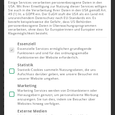
Einige Services verarbeiten personenbezogene Daten in den
bestehender Solaranlage:
USA. Mit Ihrer Einwilligung zur Nutzung dieser Services willigen
Sie auch in die Verarbeitung Ihrer Daten in den USA gemäß Art.
49 (1) lit. a GDPR ein. Der EuGH stuft die USA als ein Land mit
Kosten & Ablauf erklärt
unzureichendem Datenschutz nach EU-Standards ein. Es
besteht beispielsweise die Gefahr, dass US-Behörden
personenbezogene Daten in Überwachungsprogrammen
Autor
verarbeiten, ohne dass für Europäerinnen und Europäer eine
Richard Roth
Klagemöglichkeit besteht.
Aktualisiert am 18.05.2026
Es folgt
Essenziell
eine Liste
Essenzielle Services ermöglichen grundlegende
der Service-
Funktionen und sind für das ordnungsgemäße
Gruppen,
Funktionieren der Website erforderlich.
für die eine
Wer eine Photovoltaikanlage auf dem Dach hat, aber
Einwilligung
Statistik
erteilt
noch keinen Stromspeicher nutzt, gibt einen
Statistik-Cookies sammeln Nutzungsdaten, die uns
werden
Aufschluss darüber geben, wie unsere Besucher mit
Großteil des selbst erzeugten Solarstroms ohne
kann. Die
unserer Website umgehen.
erste
angemessene Gegenleistung ins Netz ab. Das ist
Service-
Marketing
einerseits finanziell weniger attraktiv und bringt
Gruppe ist
Marketing Services werden von Drittanbietern oder
essenziell
zudem auch weniger Unabhängigkeit vom
Herausgebern genutzt, um personalisierte Werbung
und kann
Strompreis. Unsere Empfehlung: Batteriespeicher
nicht
anzuzeigen. Sie tun dies, indem sie Besucher über
abgewählt
Websites hinweg verfolgen.
nachrüsten. Berechnen Sie, ob sich die Nachrüstung
werden.
Externe Medien
in Ihrem Fall lohnt und erfahren Sie, wie der