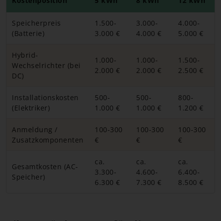
Kostenposition
5 kWh
8 kWh
12 kWh
Speicherpreis
1.500-
3.000-
4.000-
(Batterie)
3.000 €
4.000 €
5.000 €
Hybrid-
1.000-
1.000-
1.500-
Wechselrichter (bei
2.000 €
2.000 €
2.500 €
DC)
Installationskosten
500-
500-
800-
(Elektriker)
1.000 €
1.000 €
1.200 €
Anmeldung /
100-300
100-300
100-300
Zusatzkomponenten
€
€
€
ca.
ca.
ca.
Gesamtkosten (AC-
3.300-
4.600-
6.400-
Speicher)
6.300 €
7.300 €
8.500 €