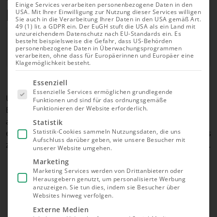
Einige Services verarbeiten personenbezogene Daten in den
Balkonkraftwerk erden?
USA. Mit Ihrer Einwilligung zur Nutzung dieser Services willigen
Sie auch in die Verarbeitung Ihrer Daten in den USA gemäß Art.
49 (1) lit. a GDPR ein. Der EuGH stuft die USA als ein Land mit
unzureichendem Datenschutz nach EU-Standards ein. Es
Autor
Richard Roth
besteht beispielsweise die Gefahr, dass US-Behörden
personenbezogene Daten in Überwachungsprogrammen
verarbeiten, ohne dass für Europäerinnen und Europäer eine
Aktualisiert am 08.05.2026
Klagemöglichkeit besteht.
Es folgt
Essenziell
eine Liste
Essenzielle Services ermöglichen grundlegende
der Service-
Unsere kurze Antwort: Die Erdung von
Funktionen und sind für das ordnungsgemäße
Gruppen,
Funktionieren der Website erforderlich.
Balkonkraftwerken ist in der Regel nicht nötig und
für die eine
Einwilligung
auch nicht gesetzlich vorgeschrieben. Dennoch gibt
Statistik
erteilt
Statistik-Cookies sammeln Nutzungsdaten, die uns
es einige Sonderfälle. Wir empfehlen sich wenigstens
werden
Aufschluss darüber geben, wie unsere Besucher mit
kann. Die
zu informieren, um Schäden oder Risiken zu meiden.
unserer Website umgehen.
erste
Service-
Marketing
Gruppe ist
Marketing Services werden von Drittanbietern oder
essenziell
Das Wichtigste in Kürze
Herausgebern genutzt, um personalisierte Werbung
und kann
nicht
anzuzeigen. Sie tun dies, indem sie Besucher über
abgewählt
Websites hinweg verfolgen.
werden.
Externe Medien
Im Regelfall besteht keine gesetzliche Pflicht