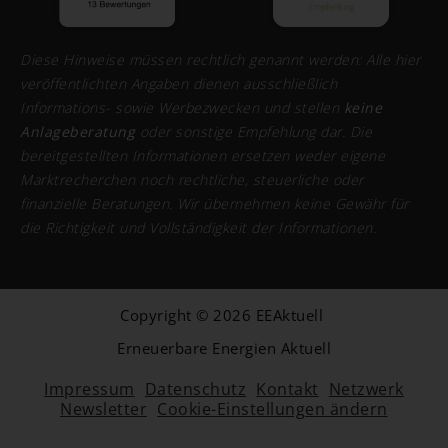
Diese Hinweise müssen rechtlich genannt werden: Alle hier
veröffentlichten Angaben dienen ausschließlich
Informations- sowie Werbezwecken und stellen
keine
Anlageberatung
oder sonstige Empfehlung dar. Die
bereitgestellten Informationen ersetzen weder eigene
Marktrecherchen noch rechtliche, steuerliche oder
finanzielle Beratungen. Wir übernehmen keine Gewähr für
die Richtigkeit und Vollständigkeit der Informationen.
Copyright © 2026 EEAktuell
Erneuerbare Energien Aktuell
Impressum
Datenschutz
Kontakt
Netzwerk
Newsletter
Cookie-Einstellungen ändern