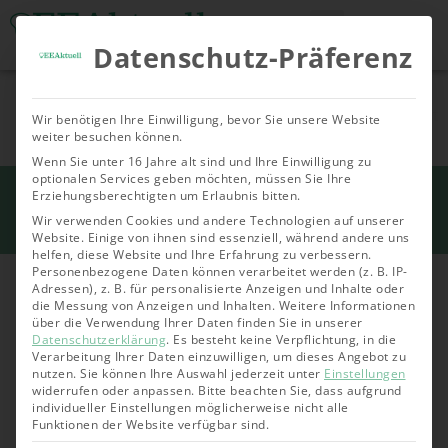
Datenschutz-Präferenz
Tools & Rechner
Über Uns
Nachhaltige
Allgemein
Bioenergie
Geoth
Wir benötigen Ihre Einwilligung, bevor Sie unsere Website
Investments
weiter besuchen können.
Wenn Sie unter 16 Jahre alt sind und Ihre Einwilligung zu
optionalen Services geben möchten, müssen Sie Ihre
Start
Erziehungsberechtigten um Erlaubnis bitten.
»
Solarenergie
»
Photovoltaik
»
Was ist
Photovoltaik? Solaranlagen einfach erklärt
Wir verwenden Cookies und andere Technologien auf unserer
Website. Einige von ihnen sind essenziell, während andere uns
helfen, diese Website und Ihre Erfahrung zu verbessern.
Personenbezogene Daten können verarbeitet werden (z. B. IP-
Adressen), z. B. für personalisierte Anzeigen und Inhalte oder
die Messung von Anzeigen und Inhalten.
Weitere Informationen
über die Verwendung Ihrer Daten finden Sie in unserer
Datenschutzerklärung
.
Es besteht keine Verpflichtung, in die
Verarbeitung Ihrer Daten einzuwilligen, um dieses Angebot zu
nutzen.
Sie können Ihre Auswahl jederzeit unter
Einstellungen
widerrufen oder anpassen.
Bitte beachten Sie, dass aufgrund
individueller Einstellungen möglicherweise nicht alle
Funktionen der Website verfügbar sind.