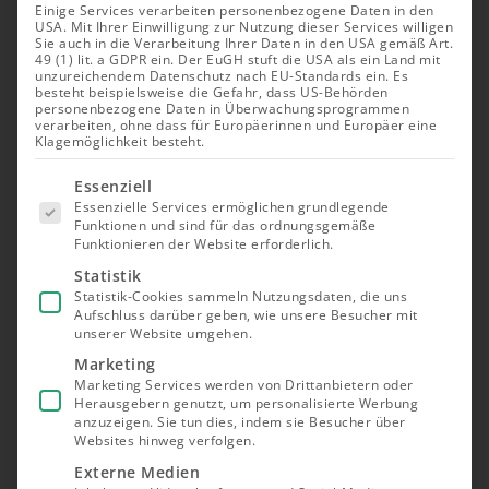
Einige Services verarbeiten personenbezogene Daten in den
USA. Mit Ihrer Einwilligung zur Nutzung dieser Services willigen
Sie auch in die Verarbeitung Ihrer Daten in den USA gemäß Art.
49 (1) lit. a GDPR ein. Der EuGH stuft die USA als ein Land mit
unzureichendem Datenschutz nach EU-Standards ein. Es
besteht beispielsweise die Gefahr, dass US-Behörden
personenbezogene Daten in Überwachungsprogrammen
verarbeiten, ohne dass für Europäerinnen und Europäer eine
Klagemöglichkeit besteht.
Es folgt
Essenziell
eine Liste
Essenzielle Services ermöglichen grundlegende
der Service-
Funktionen und sind für das ordnungsgemäße
Gruppen,
Funktionieren der Website erforderlich.
für die eine
Einwilligung
Statistik
erteilt
Statistik-Cookies sammeln Nutzungsdaten, die uns
werden
Aufschluss darüber geben, wie unsere Besucher mit
kann. Die
unserer Website umgehen.
erste
Service-
Marketing
Gruppe ist
Marketing Services werden von Drittanbietern oder
essenziell
Herausgebern genutzt, um personalisierte Werbung
und kann
nicht
anzuzeigen. Sie tun dies, indem sie Besucher über
abgewählt
Websites hinweg verfolgen.
werden.
Externe Medien